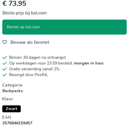
€ 73,95
Beste prijs bij bol.com
Bestel op bol.com
Bewaar als favoriet
Binnen 30 dagen na ontvangst
Op werkdagen voor 23:59 besteld,
morgen in huis
Gratis verzending vanaf 25,-
Bezorgd door PostNL
Productgegevens
Categorie
Backpacks
Kleur
Zwart
EAN
3576846159457