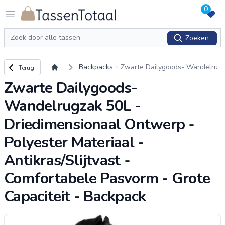
0
Logo Tassentotaal.nl
Open menu
Zoeken
Zoeken
Terug naar overzicht
Backpacks
Zwarte Dailygoods- Wandelru
Terug
gzak 50L - Driedimensionaal O
Zwarte Dailygoods-
ntwerp - Polyester Materiaal -
Antikras/Slij
...
Wandelrugzak 50L -
Driedimensionaal Ontwerp -
Polyester Materiaal -
Antikras/Slijtvast -
Comfortabele Pasvorm - Grote
Capaciteit - Backpack