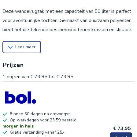
Deze wandelrugzak met een capaciteit van 50 liter is perfect
voor avontuurlijke tochten. Gemaakt van duurzaam polyester,
biedt het uitstekende bescherming tegen krassen en slijtage,
zodat je je geen zorgen hoeft te maken tijdens je reizen.
Lees meer
Kenmerken
Materiaal: slijtvast polyester
Prijzen
Driedimensionaal ontwerp voor goede ventilatie
Ergonomische pasvorm voor optimaal draagcomfort
1
prijzen van
€ 73,95
tot
€ 73,95
Ideaal voor lange wandelingen, kampeertrips of reizen, deze
rugzak houdt je spullen veilig en georganiseerd. De slimme
indeling helpt je om alles wat je nodig hebt gemakkelijk bij de
hand te hebben. Specificaties
Binnen 30 dagen na ontvangst
Op werkdagen voor 23:59 besteld,
Capaciteit: 50L
morgen in huis
€ 73,95
Gewicht: lichtgewicht
Gratis verzending vanaf 25,-