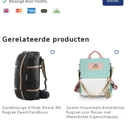
Bestel
Bezorgd door PostNL
Ontwerp: ergonomisch en comfortabel
Goed om te weten
Perfect voor zowel korte als lange reizen
Versterkte naden voor extra duurzaamheid
Bereid je voor op je volgende avontuur met deze
Gerelateerde producten
betrouwbare wandelrugzak. Bestel nu en ontdek de wereld!
Zandkleurige Ortlieb Atrack 45L
Zwarte Vrouwelijke Antidiefstal
Rugzak Zwart/Zandbruin
Rugzak voor Reizen met
Waterdichte Eigenschappen
...