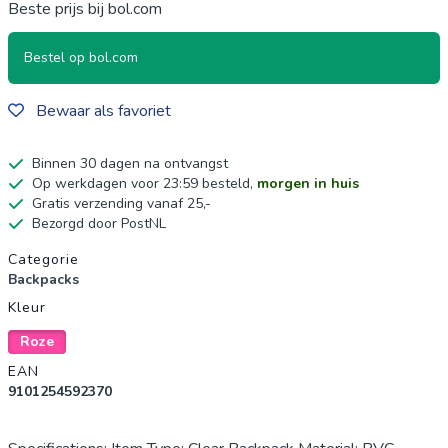
Beste prijs bij bol.com
Bestel op bol.com
Bewaar als favoriet
Binnen 30 dagen na ontvangst
Op werkdagen voor 23:59 besteld,
morgen in huis
Gratis verzending vanaf 25,-
Bezorgd door PostNL
Productgegevens
Categorie
Backpacks
Kleur
Roze
EAN
9101254592370