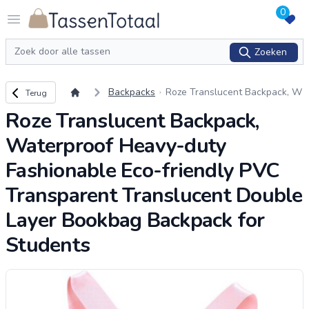
0
Logo Tassentotaal.nl
Open menu
Zoeken
Zoeken
Terug naar overzicht
Backpacks
Roze Translucent Backpack, W
Terug
aterproof Heavy-duty Fashiona
Roze Translucent Backpack,
ble Eco-friendly PVC Transpar
ent Translucen
...
Waterproof Heavy-duty
Fashionable Eco-friendly PVC
Transparent Translucent Double
Layer Bookbag Backpack for
Students