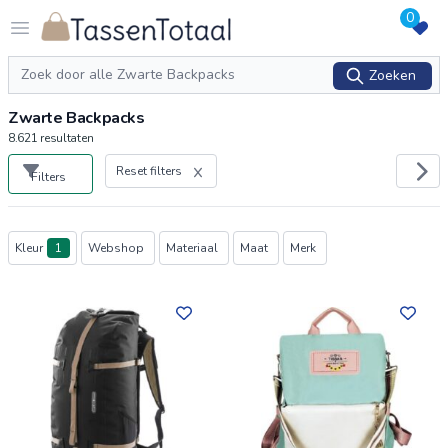
0
Logo Tassentotaal.nl
Open menu
Zoeken
Zoeken
Zwarte Backpacks
8.621
resultaten
Reset filters
Filters
Producten
Kleur
1
Webshop
Materiaal
Maat
Merk