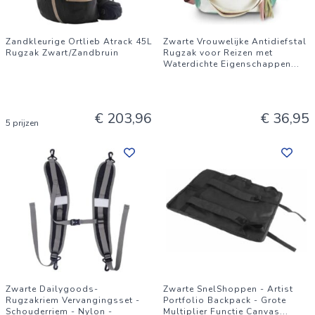
Zandkleurige Ortlieb Atrack 45L
Zwarte Vrouwelijke Antidiefstal
Rugzak Zwart/Zandbruin
Rugzak voor Reizen met
Waterdichte Eigenschappen
...
€ 203,96
€ 36,95
5 prijzen
Zwarte Dailygoods-
Zwarte SnelShoppen - Artist
Rugzakriem Vervangingsset -
Portfolio Backpack - Grote
Schouderriem - Nylon -
Multiplier Functie Canvas
...