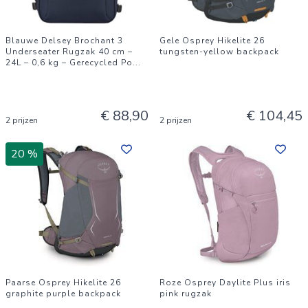
Blauwe Delsey Brochant 3
Gele Osprey Hikelite 26
Underseater Rugzak 40 cm –
tungsten-yellow backpack
24L – 0,6 kg – Gerecycled Po
...
€ 88,90
€ 104,45
2 prijzen
2 prijzen
20 %
Paarse Osprey Hikelite 26
Roze Osprey Daylite Plus iris
graphite purple backpack
pink rugzak