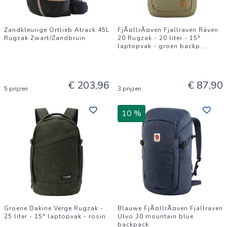
Zandkleurige Ortlieb Atrack 45L
FjÃ¤llrÃ¤ven Fjallraven Räven
Rugzak Zwart/Zandbruin
20 Rugzak - 20 liter - 15"
laptopvak - groen backp
...
€ 203,96
€ 87,90
5 prijzen
3 prijzen
10 %
Groene Dakine Verge Rugzak -
Blauwe FjÃ¤llrÃ¤ven Fjallraven
25 liter - 15" laptopvak - rosin
Ulvo 30 mountain blue
backpack