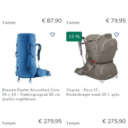
€ 87,90
€ 79,95
3 prijzen
3 prijzen
15 %
Blauwe Deuter Aircontact Core
Osprey - Poco LT -
50 + 10 - Trekkingrugzak 82 cm
Kinderdrager maat 25 l, grijs
(baltic-nightblue)
€ 279,95
€ 275,90
5 prijzen
3 prijzen