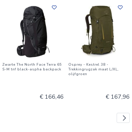
Zwarte The North Face Terra 65
Osprey - Kestrel 38 -
S-M tnf black-aspha backpack
Trekkingrugzak maat L/XL,
olijfgroen
€ 166,46
€ 167,96