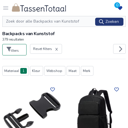
0
Logo Tassentotaal.nl
Open menu
Zoeken
Zoeken
Backpacks van Kunststof
379
resultaten
Reset filters
Filters
Producten
Materiaal
1
Kleur
Webshop
Maat
Merk