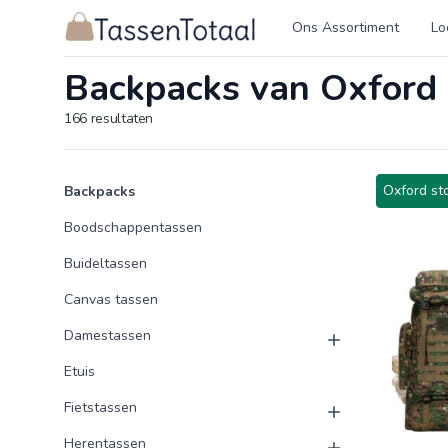
Logo Tassentotaal.nl
Ons Assortiment
Lo
Backpacks van Oxford 
166
resultaten
Product categorieën
Producten
Oxford sto
Backpacks
Boodschappentassen
Buideltassen
Canvas tassen
Damestassen
Etuis
Fietstassen
Herentassen