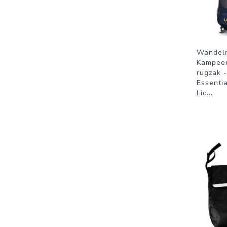
Wandelr
Kampeer
rugzak 
Essentia
Lic
...