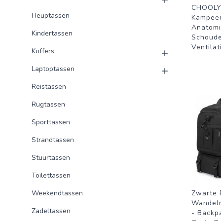
CHOOLY
Heuptassen
Kampeer
Anatomi
Kindertassen
Schoud
Ventilat
Koffers
Laptoptassen
Reistassen
Rugtassen
Sporttassen
Strandtassen
Stuurtassen
Toilettassen
Weekendtassen
Zwarte 
Wandelr
Zadeltassen
- Backp