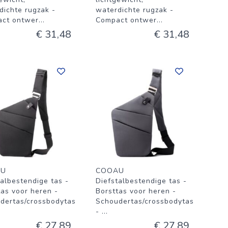
dichte rugzak -
waterdichte rugzak -
ct ontwer
...
Compact ontwer
...
€ 31,48
€ 31,48
AU
COOAU
talbestendige tas -
Diefstalbestendige tas -
tas voor heren -
Borsttas voor heren -
dertas/crossbodytas
Schoudertas/crossbodytas
-
...
€ 27,89
€ 27,89