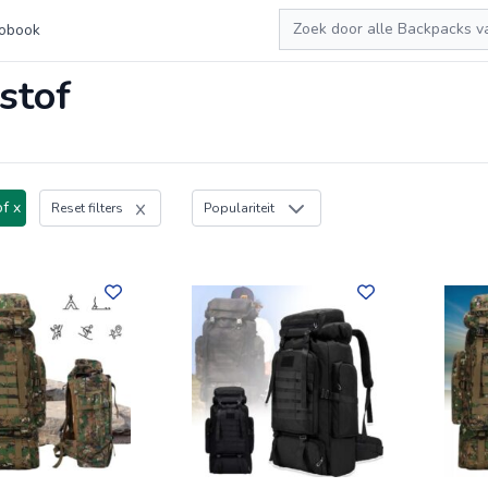
Zoeken
obook
stof
f x
Reset filters
Populariteit