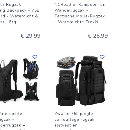
or Rugzak -
NCRealher Kampeer- En
ing Backpack - 75L
Wandelrugzak -
ord - Waterdicht &
Tactische Molle-Rugzak
ast - Erg
...
- Waterdichte Trekki
...
€ 29,99
€ 26,99
aterdichte
Zwarte 75L jungle
ugzak –
camouflage rugzak,
derrugzak –
slijtvast en