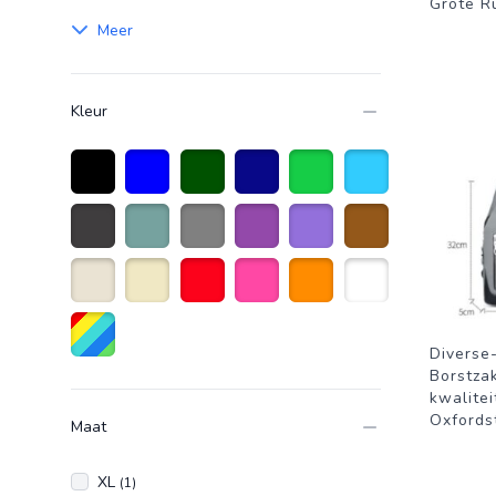
Grote R
Meer
Kleur
Zwart
Blauw
donkergroen
Donkerblauw
Groen
Lichtblauw
Donkergrijs
Olijfgroen
Grijs
Paars
Lichtpaars
Bruin
Gebroken Wit
Beige
Rood
Roze
Oranje
Wit
Diverse
Diverse kleuren
Borstza
kwalitei
Oxfordst
Maat
XL
(1)