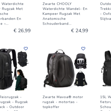
 Waterdichte
Zwarte CHOOLY
Outdo
 Rugzak Met
Waterdichte Wandel- En
Trekk
sche
Kampeer Rugzak Met
- Oxf
erbanden En
Anatomische
Slijtv
ie –
...
Schouderband
...
€ 26,99
€ 24,99
Reisrugzak -
Zwarte Mavoa® motor
15L W
ugzak - Rugzak
rugzak - motortas -
fietsr
ack - Outdoor
topkoffer
Schou