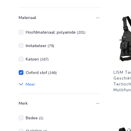
Materiaal
Hoofdmateriaal: polyamide
(201)
Imitatieleer
(79)
Katoen
(167)
LISM Ta
Oxford stof
(166)
Geschik
Tactisc
Meer
Multifun
Merk
Bedee
(1)