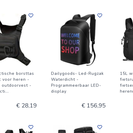
ctische borsttas
Dailygoods- Led-Rugzak
15L w
t voor heren -
Waterdicht -
fietsr
h outdoorvest -
Programmeerbaar LED-
fietse
cti
...
display
heren
€ 28,19
€ 156,95