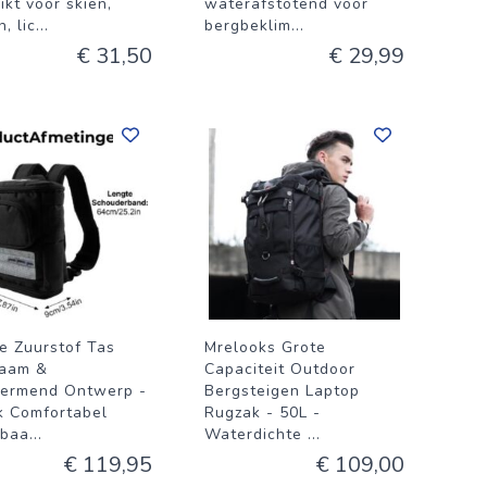
ikt voor skiën,
waterafstotend voor
n, lic
...
bergbeklim
...
€ 31,50
€ 29,99
e Zuurstof Tas
Mrelooks Grote
aam &
Capaciteit Outdoor
ermend Ontwerp -
Bergsteigen Laptop
k Comfortabel
Rugzak - 50L -
gbaa
...
Waterdichte
...
€ 119,95
€ 109,00