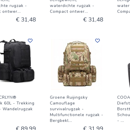
chte rugzak -
waterdichte rugzak -
water
 ontwer
...
Compact ontwer
...
Compa
€ 31,48
€ 31,48
 CRLYN®
Groene Ruijingsky
COO
k 60L - Trekking
Camouflage
Diefs
- Wandelrugzak
survivalrugzak -
Borst
Multifunctionele rugzak -
Schou
Bergbekl
...
-
...
€ 89,99
€ 31,99