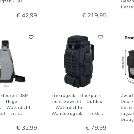
ugzak - 60
...
Gesch
fietse
€ 42,99
€ 219,95
-kleuren LISM-
Trekrugzak - Backpack
Zwart
k - Hoge
Licht Gewicht - Outdoor
Duurz
t - Waterdicht -
– Waterdichte
Besch
of - Licht
...
Wandelrugzak - Trekk
...
rugza
Draa
€ 32,99
€ 79,99