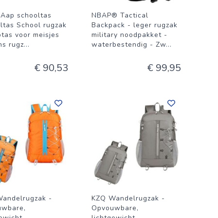
e Aap schooltas
NBAP® Tactical
ltas School rugzak
Backpack - leger rugzak
ptas voor meisjes
military noodpakket -
ns rugz
...
waterbestendig - Zw
...
€ 90,53
€ 99,95
andelrugzak -
KZQ Wandelrugzak -
uwbare,
Opvouwbare,
ewicht,
lichtgewicht,