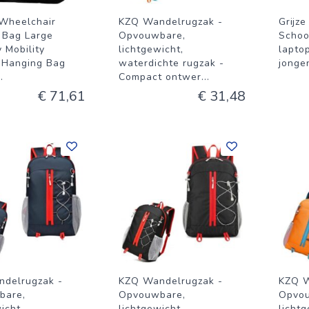
Wheelchair
KZQ Wandelrugzak -
Grijz
 Bag Large
Opvouwbare,
Schoo
 Mobility
lichtgewicht,
lapto
 Hanging Bag
waterdichte rugzak -
jonge
..
Compact ontwer
...
€ 71,61
€ 31,48
delrugzak -
KZQ Wandelrugzak -
KZQ W
bare,
Opvouwbare,
Opvo
icht,
lichtgewicht,
lichtg