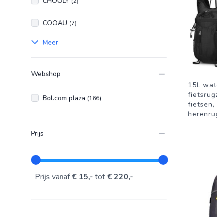
CHOOLY
(2)
COOAU
(7)
Meer
Webshop
15L wat
fietsrug
Bol.com plaza
(166)
fietsen,
herenru
Prijs
Prijs vanaf
€ 15,-
tot
€ 220,-