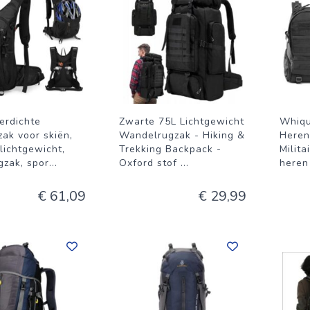
erdichte
Zwarte 75L Lichtgewicht
Whiqu
zak voor skiën,
Wandelrugzak - Hiking &
Heren
 lichtgewicht,
Trekking Backpack -
Milita
gzak, spor
...
Oxford stof
...
heren
€ 61,09
€ 29,99