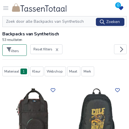
0
Logo Tassentotaal.nl
Open menu
Zoeken
Zoeken
Backpacks van Synthetisch
53
resultaten
Reset filters
Filters
Producten
Materiaal
1
Kleur
Webshop
Maat
Merk