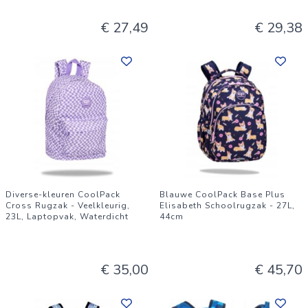
€ 27,49
€ 29,38
Diverse-kleuren CoolPack
Blauwe CoolPack Base Plus
Cross Rugzak - Veelkleurig,
Elisabeth Schoolrugzak - 27L,
23L, Laptopvak, Waterdicht
44cm
€ 35,00
€ 45,70