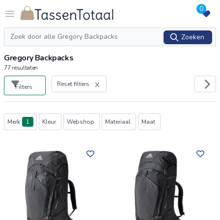
0
Logo Tassentotaal.nl
Open menu
Zoeken
Zoeken
Gregory Backpacks
77
resultaten
Reset filters
Filters
Producten
Merk
1
Kleur
Webshop
Materiaal
Maat