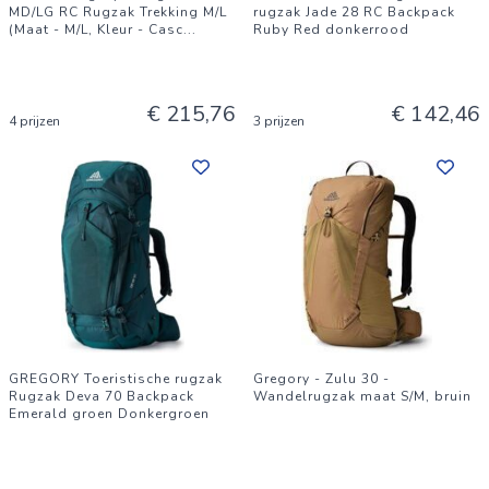
MD/LG RC Rugzak Trekking M/L
rugzak Jade 28 RC Backpack
(Maat - M/L, Kleur - Casc
...
Ruby Red donkerrood
€ 215,76
€ 142,46
4 prijzen
3 prijzen
GREGORY Toeristische rugzak
Gregory - Zulu 30 -
Rugzak Deva 70 Backpack
Wandelrugzak maat S/M, bruin
Emerald groen Donkergroen