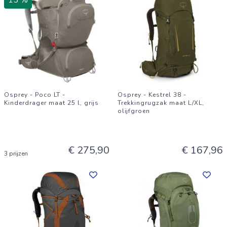
15 %
Osprey - Poco LT -
Osprey - Kestrel 38 -
Kinderdrager maat 25 l, grijs
Trekkingrugzak maat L/XL,
olijfgroen
€ 275,90
€ 167,96
3 prijzen