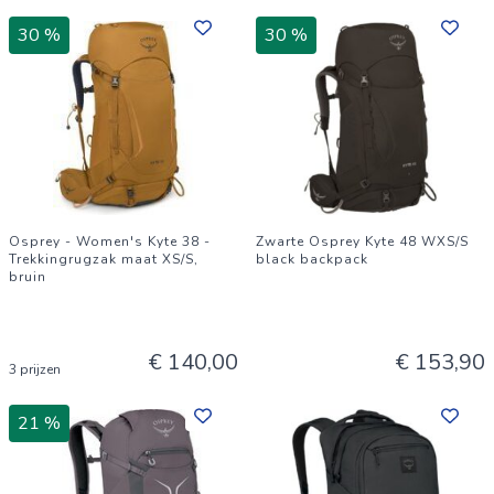
30 %
30 %
Osprey - Women's Kyte 38 -
Zwarte Osprey Kyte 48 WXS/S
Trekkingrugzak maat XS/S,
black backpack
bruin
€ 140,00
€ 153,90
3 prijzen
21 %