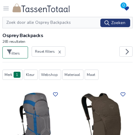
0
Logo Tassentotaal.nl
Open menu
Zoeken
Zoeken
Osprey Backpacks
265
resultaten
Reset filters
Filters
Producten
Merk
1
Kleur
Webshop
Materiaal
Maat