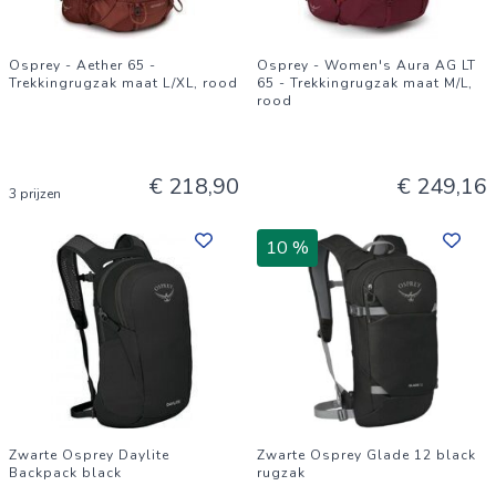
Osprey - Aether 65 -
Osprey - Women's Aura AG LT
Trekkingrugzak maat L/XL, rood
65 - Trekkingrugzak maat M/L,
rood
€ 218,90
€ 249,16
3 prijzen
10 %
Zwarte Osprey Daylite
Zwarte Osprey Glade 12 black
Backpack black
rugzak