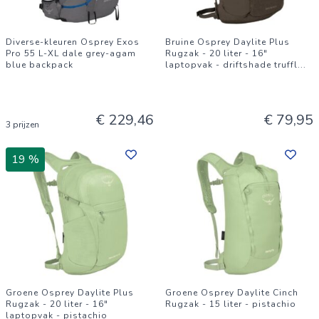
Diverse-kleuren Osprey Exos
Bruine Osprey Daylite Plus
Pro 55 L-XL dale grey-agam
Rugzak - 20 liter - 16"
blue backpack
laptopvak - driftshade truffl
...
€ 229,46
€ 79,95
3 prijzen
19 %
Groene Osprey Daylite Plus
Groene Osprey Daylite Cinch
Rugzak - 20 liter - 16"
Rugzak - 15 liter - pistachio
laptopvak - pistachio