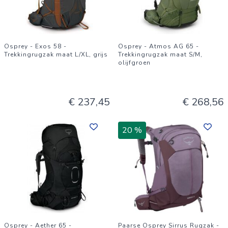
Osprey - Exos 58 -
Osprey - Atmos AG 65 -
Trekkingrugzak maat L/XL, grijs
Trekkingrugzak maat S/M,
olijfgroen
€ 237,45
€ 268,56
20 %
Osprey - Aether 65 -
Paarse Osprey Sirrus Rugzak -