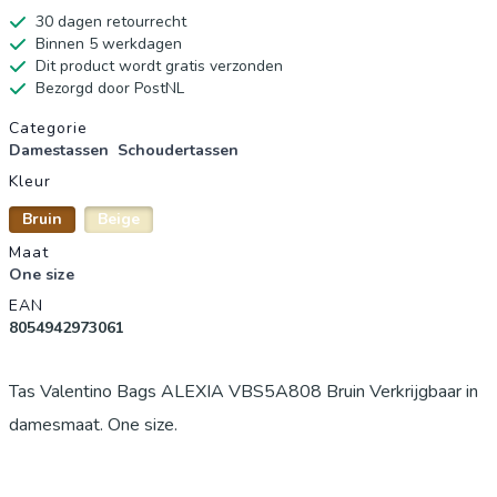
30 dagen retourrecht
Binnen 5 werkdagen
Dit product wordt gratis verzonden
Bezorgd door PostNL
Productgegevens
Categorie
Damestassen
Schoudertassen
Kleur
Bruin
Beige
Maat
One size
EAN
8054942973061
Tas Valentino Bags ALEXIA VBS5A808 Bruin Verkrijgbaar in
damesmaat. One size.