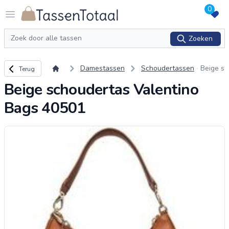
0
Logo Tassentotaal.nl
Open menu
Zoeken
Zoeken
Terug naar overzicht
Damestassen
Schoudertassen
Beige s
Terug
choude
Beige schoudertas Valentino
rtas Va
lentino
Bags 40501
Bags 4
0501