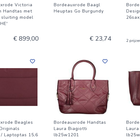
xrode Victoria
Bordeauxrode Baagl
Borde
m Handtas met
Heuptas Go Burgundy
Desig
 sluiting model
26sax
HE'
€ 899,00
€ 23,74
2 prijze
xrode Beagles
Bordeauxrode Handtas
Borde
Originals
Laura Biagiotti
Laura 
 / Laptoptas 15,6
lb25w1201
lb25