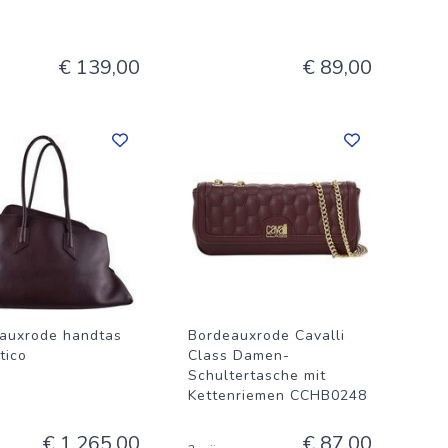
€ 139,00
€ 89,00
auxrode handtas
Bordeauxrode Cavalli
tico
Class Damen-
Schultertasche mit
Kettenriemen CCHB0248
€ 1.265,00
€ 87,00