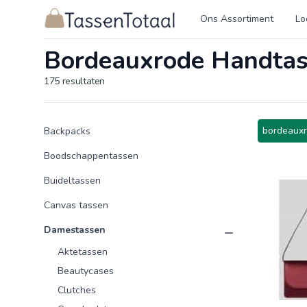
Logo Tassentotaal.nl
Ons Assortiment
Lo
Bordeauxrode Handta
175
resultaten
Product categorieën
Producten
bordeauxr
Backpacks
Boodschappentassen
Buideltassen
Canvas tassen
Damestassen
Aktetassen
Beautycases
Clutches