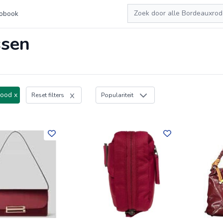
Zoeken
obook
ssen
ood x
Reset filters
Populariteit