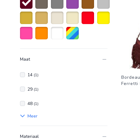
bordeauxrood
taupe
Grijs
Paars
Bruin
Zilver
Goud
Goudkleurig
Gebroken Wit
Beige
Rood
Geel
Roze
Oranje
Wit
Diverse kleuren
Maat
14
(1)
Bordeau
Ferrett
29
(1)
48
(1)
Meer
Materiaal