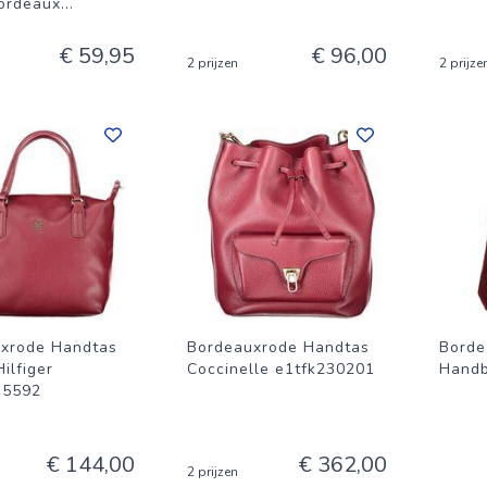
Bordeaux
...
€ 59,95
€ 96,00
2 prijzen
2 prijze
xrode Handtas
Bordeauxrode Handtas
Borde
ilfiger
Coccinelle e1tfk230201
Hand
5592
€ 144,00
€ 362,00
2 prijzen