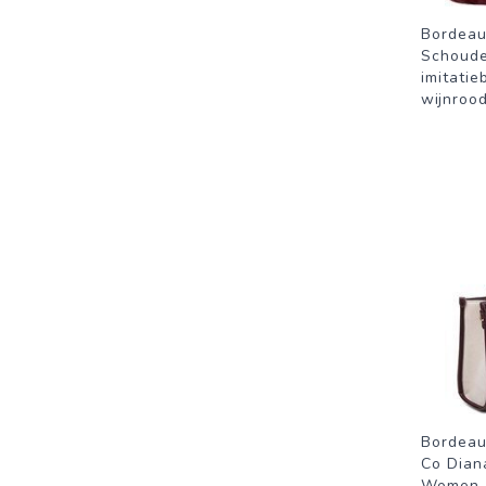
Bordeau
Schoude
imitati
wijnroo
Bordeau
Co Dian
Women