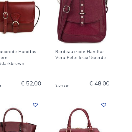
auxrode Handtas
Bordeauxrode Handtas
more
Vera Pelle krax45bordo
6darkbrown
€ 52,00
€ 48,00
n
2 prijzen