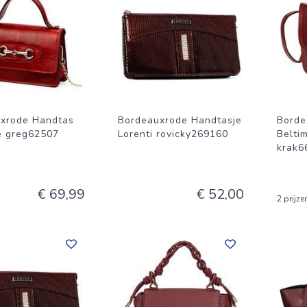
xrode Handtas
Bordeauxrode Handtasje
Borde
e greg62507
Lorenti rovicky269160
Belti
krak6
€ 69,99
€ 52,00
2 prijze