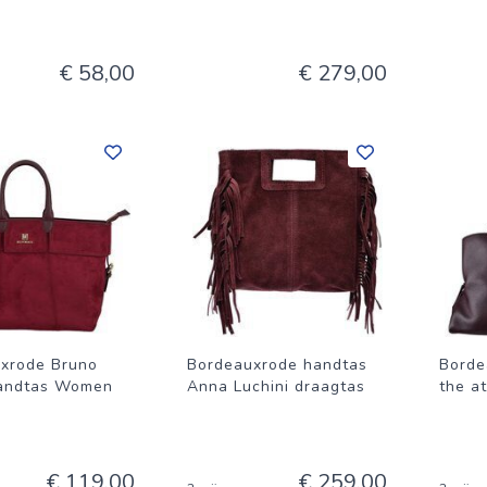
€ 58,00
€ 279,00
xrode Bruno
Bordeauxrode handtas
Borde
Handtas Women
Anna Luchini draagtas
the at
€ 119,00
€ 259,00