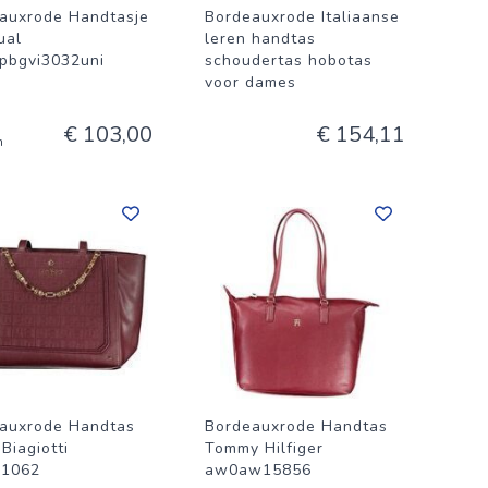
auxrode Handtasje
Bordeauxrode Italiaanse
ual
leren handtas
pbgvi3032uni
schoudertas hobotas
voor dames
€ 103,00
€ 154,11
n
auxrode Handtas
Bordeauxrode Handtas
Biagiotti
Tommy Hilfiger
w1062
aw0aw15856