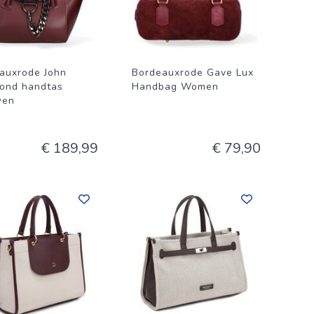
auxrode John
Bordeauxrode Gave Lux
ond handtas
Handbag Women
wen
€ 189,99
€ 79,90