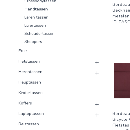
Crossbodytassen
Bordeau
Handtassen
Beckha
metalen
Leren tassen
'D-TASC
Luiertassen
Schoudertassen
Shoppers
Etuis
Fietstassen
Herentassen
Heuptassen
Kindertassen
Koffers
Laptoptassen
Bordeau
Bicycle 
Reistassen
Fietstas