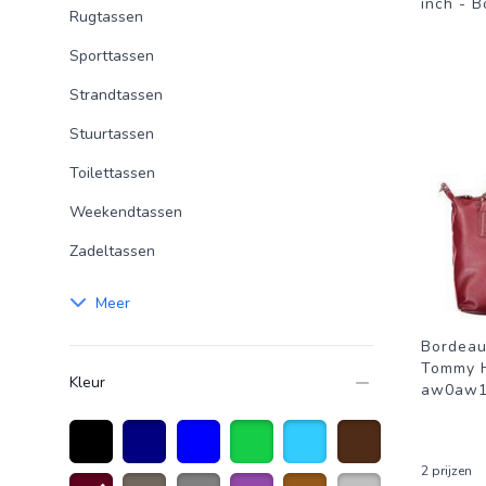
inch - 
Rugtassen
Sporttassen
Strandtassen
Stuurtassen
Toilettassen
Weekendtassen
Zadeltassen
Meer
Bordeau
Tommy H
Kleur
aw0aw1
2 prijzen
Zwart
Marineblauw
Blauw
Groen
Lichtblauw
Donkerbruin