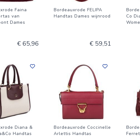
xrode Faina
Bordeauxrode FELIPA
Borde
rtas van
Handtas Dames wijnrood
Co Di
ebont Dames
Wome
d
€ 65,96
€ 59,51
xrode Diana &
Bordeauxrode Coccinelle
Borde
a&Co Handtas
Arlettis Handtas
Ferre