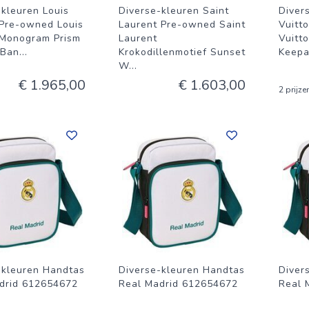
-kleuren Louis
Diverse-kleuren Saint
Diver
 Pre-owned Louis
Laurent Pre-owned Saint
Vuitt
 Monogram Prism
Laurent
Vuitt
 Ban
...
Krokodillenmotief Sunset
Keepa
W
...
€ 1.965,00
€ 1.603,00
2 prijze
-kleuren Handtas
Diverse-kleuren Handtas
Diver
drid 612654672
Real Madrid 612654672
Real 