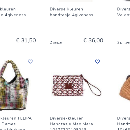
 kleuren
Diverse kleuren
Diver
je 4giveness
handtasje 4giveness
Valen
€ 31,50
€ 36,00
2 prijzen
2 prijze
-kleuren FELIPA
Diverse-kleuren
Diver
s Dames
Handtasje Max Mara
Handt
e afdrukken
10477722108243
1046