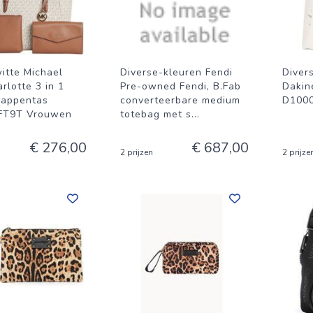
itte Michael
Diverse-kleuren Fendi
Diver
rlotte 3 in 1
Pre-owned Fendi, B.Fab
Dakin
happentas
converteerbare medium
D1000
FT9T Vrouwen
totebag met s
...
€ 276,00
€ 687,00
2 prijzen
2 prijze