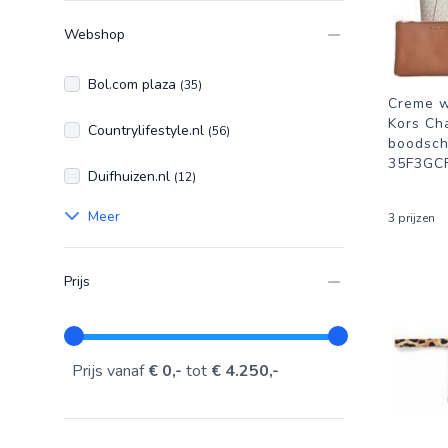
Webshop
Bol.com plaza
(35)
Creme w
Kors Cha
Countrylifestyle.nl
(56)
boodsc
35F3GC
Duifhuizen.nl
(12)
Meer
3 prijzen
Prijs
Prijs vanaf
€ 0,-
tot
€ 4.250,-