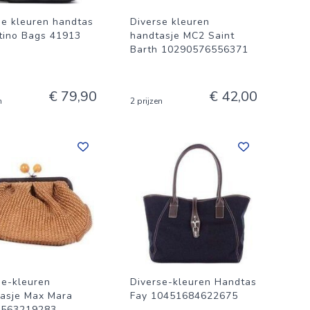
se kleuren handtas
Diverse kleuren
tino Bags 41913
handtasje MC2 Saint
Barth 10290576556371
€ 79,90
€ 42,00
n
2 prijzen
se-kleuren
Diverse-kleuren Handtas
asje Max Mara
Fay 10451684622675
3563219283