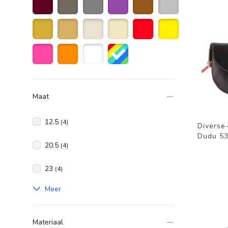
bordeauxrood
taupe
Grijs
Paars
Bruin
Zilver
Goud
Goudkleurig
Gebroken Wit
Beige
Rood
Geel
Roze
Oranje
Wit
Diverse kleuren
Maat
12.5
(4)
Diverse
Dudu 5
20.5
(4)
23
(4)
Meer
Materiaal