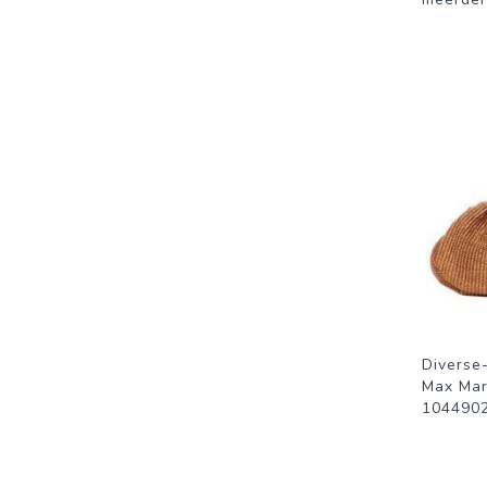
Diverse
Max Ma
104490