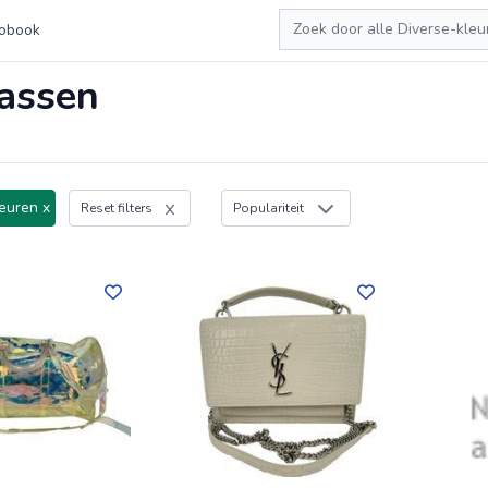
Zoeken
obook
assen
leuren x
Reset filters
Populariteit