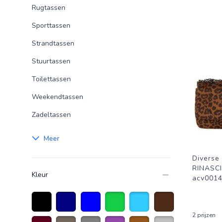
Rugtassen
Sporttassen
Strandtassen
Stuurtassen
Toilettassen
Weekendtassen
Zadeltassen
Meer
Diverse
RINASC
Kleur
acv001
2 prijzen
Zwart
Marineblauw
Blauw
Groen
Lichtblauw
Donkerbruin