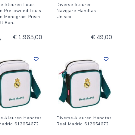
se-kleuren Louis
Diverse-kleuren
on Pre-owned Louis
Navigare Handtas
on Monogram Prism
Unisex
ll Ban
...
€ 1.965,00
€ 49,00
n
se-kleuren Handtas
Diverse-kleuren Handtas
Madrid 612654672
Real Madrid 612654672