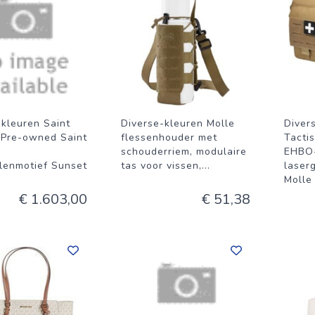
-kleuren Saint
Diverse-kleuren Molle
Diver
 Pre-owned Saint
flessenhouder met
Tacti
schouderriem, modulaire
EHBO-
llenmotief Sunset
tas voor vissen,
...
laser
Molle
€ 1.603,00
€ 51,38