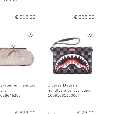
€ 219,00
€ 698,00
se-kleuren Handtas
Diverse kleuren
ara
handtasje sprayground
9028645203
10591661130067
€ 329,00
€ 73,00