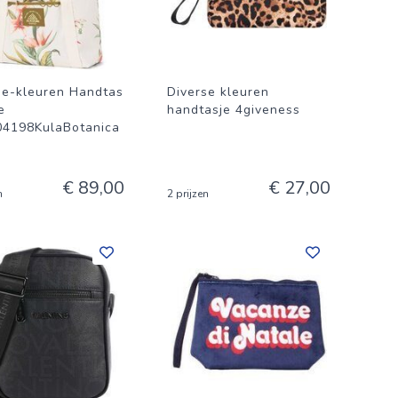
se-kleuren Handtas
Diverse kleuren
e
handtasje 4giveness
4198KulaBotanica
€ 89,00
€ 27,00
n
2 prijzen