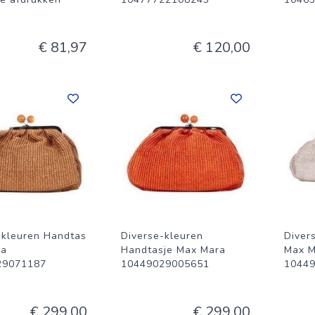
€ 81,97
€ 120,00
-kleuren Handtas
Diverse-kleuren
Diver
ra
Handtasje Max Mara
Max M
29071187
10449029005651
1044
€ 299,00
€ 299,00