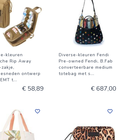
se-kleuren
Diverse-kleuren Fendi
sche Rip Away
Pre-owned Fendi, B.Fab
zakje,
converteerbare medium
gesneden ontwerp
totebag met s
...
 EMT t
...
€ 58,89
€ 687,00