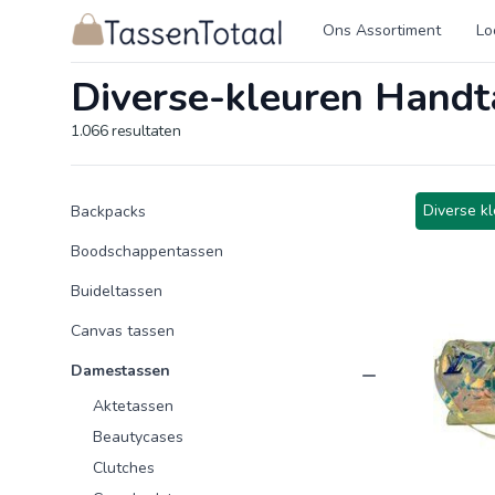
Logo Tassentotaal.nl
Ons Assortiment
Lo
Diverse-kleuren Handt
1.066
resultaten
Product categorieën
Producten
Diverse k
Backpacks
Boodschappentassen
Buideltassen
Canvas tassen
Damestassen
Aktetassen
Beautycases
Clutches