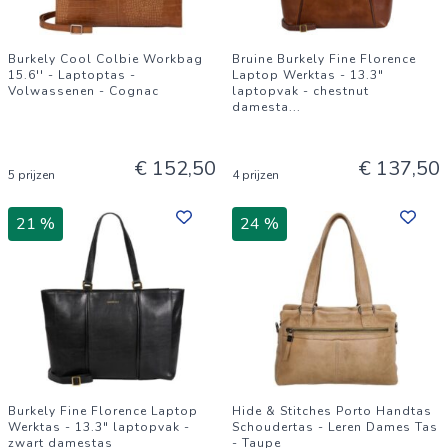
Burkely Cool Colbie Workbag
Bruine Burkely Fine Florence
15.6'' - Laptoptas -
Laptop Werktas - 13.3"
Volwassenen - Cognac
laptopvak - chestnut
damesta
...
€ 152,50
€ 137,50
5 prijzen
4 prijzen
21 %
24 %
Burkely Fine Florence Laptop
Hide & Stitches Porto Handtas
Werktas - 13.3" laptopvak -
Schoudertas - Leren Dames Tas
zwart damestas
- Taupe