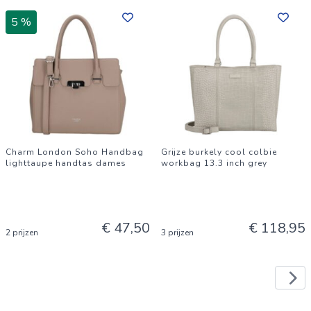
5 %
Charm London Soho Handbag
Grijze burkely cool colbie
lighttaupe handtas dames
workbag 13.3 inch grey
€ 47,50
€ 118,95
2 prijzen
3 prijzen