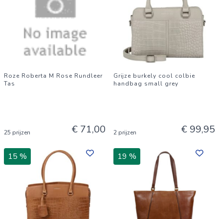
Roze Roberta M Rose Rundleer
Grijze burkely cool colbie
Tas
handbag small grey
€ 71,00
€ 99,95
25 prijzen
2 prijzen
15 %
19 %