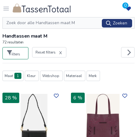
0
Logo Tassentotaal.nl
Open menu
Zoeken
Zoeken
Handtassen maat M
72
resultaten
Reset filters
Filters
Producten
Maat
1
Kleur
Webshop
Materiaal
Merk
28 %
6 %