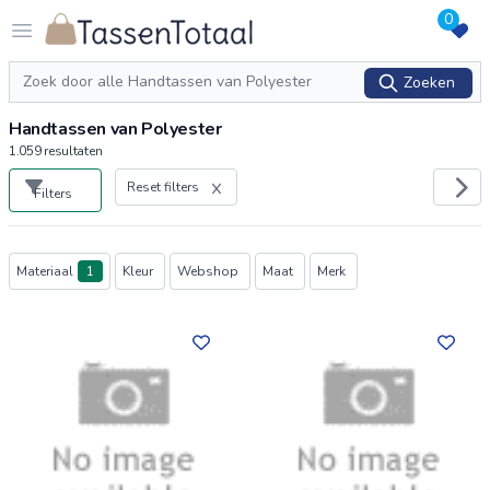
0
Logo Tassentotaal.nl
Open menu
Zoeken
Zoeken
Handtassen van Polyester
1.059
resultaten
Reset filters
Filters
Producten
Materiaal
1
Kleur
Webshop
Maat
Merk