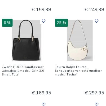
€ 159,99
€ 249,99
6 %
25 %
Zwarte HUGO Handtas met
Lauren Ralph Lauren
labeldetail model 'Orin 2.0
Schoudertas van echt rundleer
Small Tote'
model 'Tasha'
€ 169,95
€ 297,95