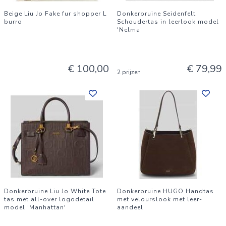
Beige Liu Jo Fake fur shopper L
Donkerbruine Seidenfelt
burro
Schoudertas in leerlook model
'Nelma'
€ 100,00
€ 79,99
2 prijzen
Donkerbruine Liu Jo White Tote
Donkerbruine HUGO Handtas
tas met all-over logodetail
met velourslook met leer-
model 'Manhattan'
aandeel