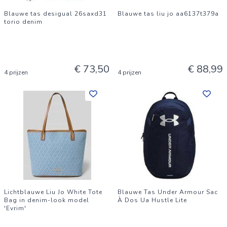
Blauwe tas desigual 26saxd31
Blauwe tas liu jo aa6137t379a
torio denim
€ 73,50
€ 88,99
4 prijzen
4 prijzen
Lichtblauwe Liu Jo White Tote
Blauwe Tas Under Armour Sac
Bag in denim-look model
À Dos Ua Hustle Lite
'Evrim'