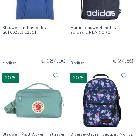
Blauwe handtas gabs
Marineblauwe Handtasje
g010020t3 x2511
adidas LINEAR ORG
€ 184,00
€ 24,99
4 prijzen
8 prijzen
20 %
20 %
Blauwe FjÃ¤llrÃ¤ven Fjallraven
Diverse-kleuren Eastpak Morius