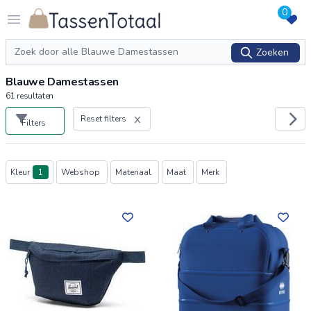
0
Logo Tassentotaal.nl
Open menu
Zoeken
Zoeken
Blauwe Damestassen
61
resultaten
Reset filters
Filters
Producten
Kleur
1
Webshop
Materiaal
Maat
Merk