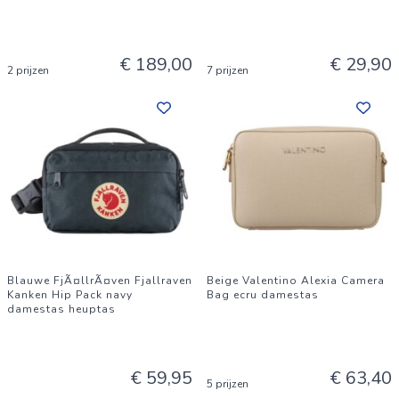
€ 189,00
€ 29,90
2 prijzen
7 prijzen
Blauwe FjÃ¤llrÃ¤ven Fjallraven
Beige Valentino Alexia Camera
Kanken Hip Pack navy
Bag ecru damestas
damestas heuptas
€ 59,95
€ 63,40
5 prijzen