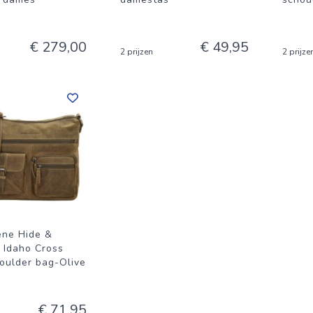
€ 279,00
€ 49,95
2 prijzen
2 prijze
ene Hide &
s Idaho Cross
oulder bag-Olive
€ 71,95