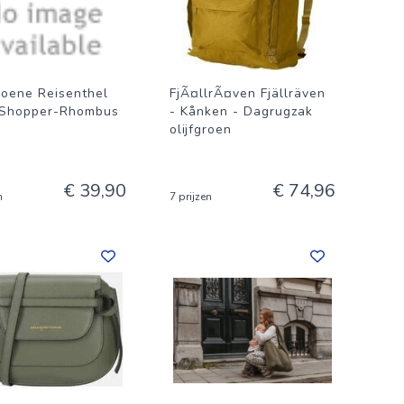
groene Reisenthel
FjÃ¤llrÃ¤ven Fjällräven
 Shopper-Rhombus
- Kånken - Dagrugzak
olijfgroen
€ 39,90
€ 74,96
n
7 prijzen