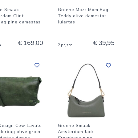
ne Smaak
Groene Mozz Mom Bag
rdam Clint
Teddy olive damestas
ag pine damestas
luiertas
€ 169,00
€ 39,95
n
2 prijzen
Design Cow Lavato
Groene Smaak
derbag olive groen
Amsterdam Jack
dertas dames
Crossbody pine