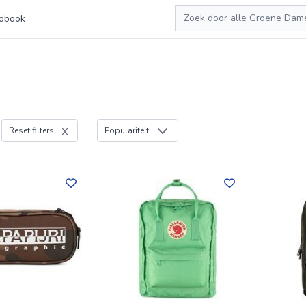
Zoeken
obook
Reset filters
Populariteit