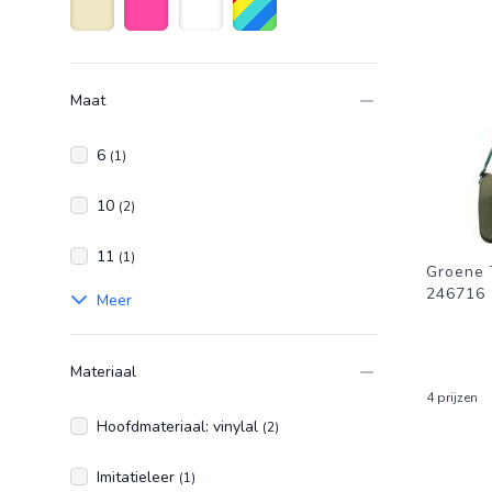
Beige
Roze
Wit
Diverse kleuren
Maat
6
(1)
10
(2)
11
(1)
Groene 
246716
Meer
Materiaal
4 prijzen
Hoofdmateriaal: vinylal
(2)
Imitatieleer
(1)