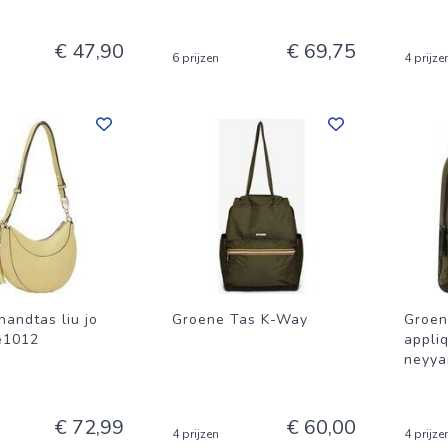
€ 47,90
€ 69,75
6 prijzen
4 prijze
handtas liu jo
Groene Tas K-Way
Groen
e1012
appli
neyya
€ 72,99
€ 60,00
4 prijzen
4 prijze