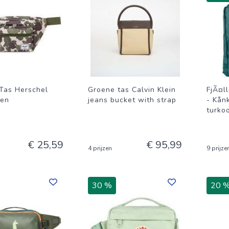
Tas Herschel
Groene tas Calvin Klein
FjÃ¤l
een
jeans bucket with strap
- Kån
turko
€ 25,59
€ 95,99
4 prijzen
9 prijze
30 %
20 