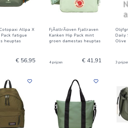
Cotopaxi Allpa X
FjÃ¤llrÃ¤ven Fjallraven
Olijf
 Pack fatigue
Kanken Hip Pack mint
Daily
s heuptas
groen damestas heuptas
Olive
€ 56,95
€ 41,91
4 prijzen
3 prijze