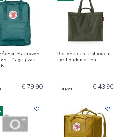
lrÃ¤ven Fjällräven
Reisenthel softshopper
ken - Dagrugzak
cord dark matcha
ois
€ 79,90
€ 43,90
n
2 prijzen
%