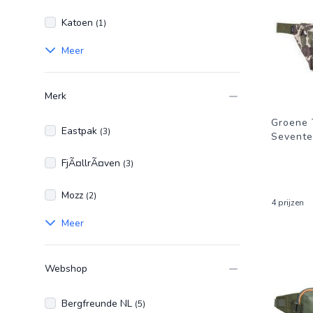
Katoen
(1)
Meer
Merk
Groene 
Eastpak
(3)
Sevent
FjÃ¤llrÃ¤ven
(3)
Mozz
(2)
4 prijzen
Meer
Webshop
Bergfreunde NL
(5)