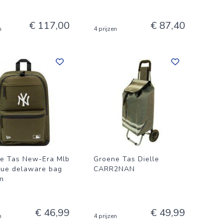
€ 117,00
€ 87,40
n
4 prijzen
e Tas New-Era Mlb
Groene Tas Dielle
que delaware bag
CARR2NAN
n
€ 46,99
€ 49,99
n
4 prijzen