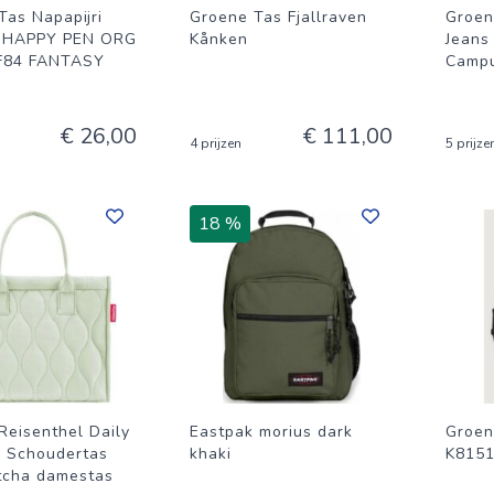
Tas Napapijri
Groene Tas Fjallraven
Groen
 HAPPY PEN ORG
Kånken
Jeans
F84 FANTASY
Camp
€ 26,00
€ 111,00
4 prijzen
5 prijze
18 %
Reisenthel Daily
Eastpak morius dark
Groen
 Schoudertas
khaki
K815
tcha damestas