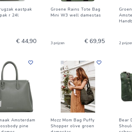
rugzak eastpak
Groene Rains Tote Bag
Groe
pak r 24l
Mini W3 well damestas
Amste
Handb
€ 44,90
€ 69,95
3 prijzen
2 prijze
Smaak Amsterdam
Mozz Mom Bag Puffy
Bear 
rossbody pine
Shopper olive groen
Shoul
 dames
damestas
schou