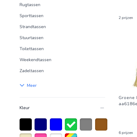
Rugtassen
Sporttassen
2 prijzen
Strandtassen
Stuurtassen
Toilettassen
Weekendtassen
Zadeltassen
Meer
Groene 
aa6186
Kleur
6 prijzen
Zwart
Marineblauw
Blauw
Groen
Grijs
Bruin