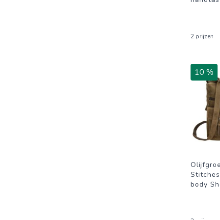
2 prijzen
10 %
Olijfgro
Stitche
body Sh