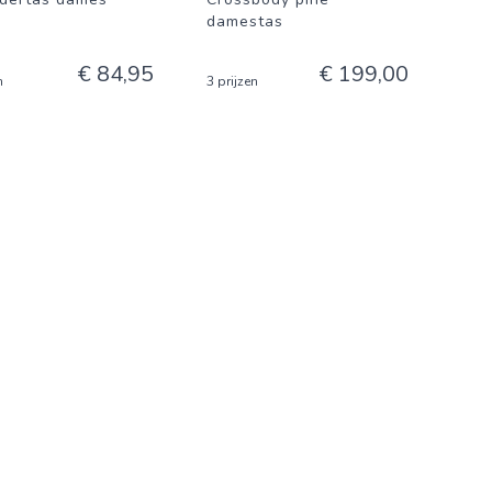
damestas
€ 84,95
€ 199,00
n
3 prijzen