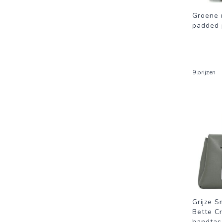
Groene 
padded 
9 prijzen
Grijze 
Bette C
handtas