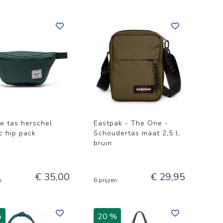
e tas herschel
Eastpak - The One -
c hip pack
Schoudertas maat 2,5 l,
bruin
€ 35,00
€ 29,95
n
6 prijzen
%
20 %