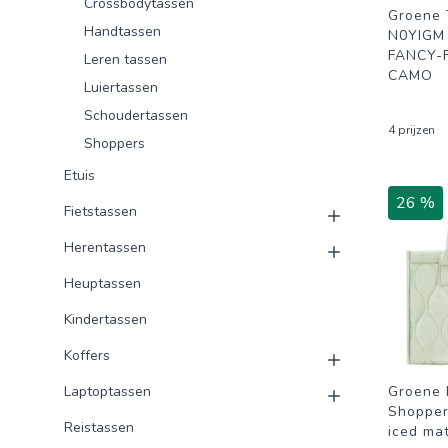
Crossbodytassen
Groene 
Handtassen
N0YIGM
FANCY-
Leren tassen
CAMO
Luiertassen
Schoudertassen
4 prijzen
Shoppers
Etuis
26 %
Fietstassen
Herentassen
Heuptassen
Kindertassen
Koffers
Laptoptassen
Groene 
Shopper
Reistassen
iced ma