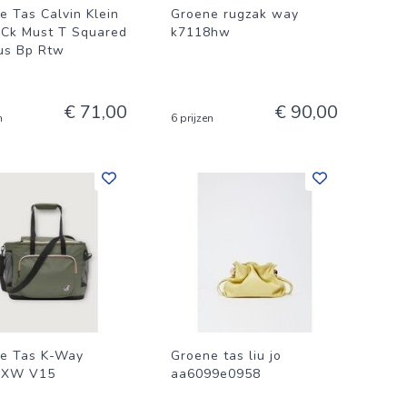
e Tas Calvin Klein
Groene rugzak way
 Ck Must T Squared
k7118hw
us Bp Rtw
€ 71,00
€ 90,00
n
6 prijzen
e Tas K-Way
Groene tas liu jo
1XW V15
aa6099e0958