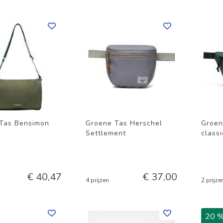
Tas Bensimon
Groene Tas Herschel
Groen
Settlement
classi
€ 40,47
€ 37,00
4 prijzen
2 prijze
20 