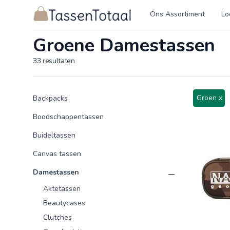
Logo Tassentotaal.nl
Ons Assortiment
Lo
Groene Damestassen
33
resultaten
Product categorieën
Producten
Groen x
Backpacks
Boodschappentassen
Buideltassen
Canvas tassen
Damestassen
Aktetassen
Beautycases
Clutches