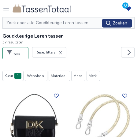
0
Logo Tassentotaal.nl
Open menu
Zoeken
Zoeken
Goudkleurige Leren tassen
57
resultaten
Reset filters
Filters
Producten
Kleur
1
Webshop
Materiaal
Maat
Merk