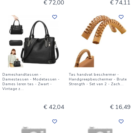
€ 72,00
€ 74,11
Dameshandtassen -
Tas handvat beschermer -
Damestassen - Modetassen -
Handgreepbeschermer - Brute
Dames leren tas - Zwart -
Strength - Set van 2 - Zach
...
Vintage z
...
€ 42,04
€ 16,49