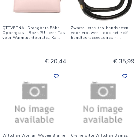
QTTVBTNA -Draagbare Föhn
Zwarte Leren-tas-handvatten-
Opbergtas – Roze PU Leren Tas
voor-vrouwen - doe-het-zelf -
voor Warmluchtborstel, Ka
...
handtas-accessoires -
...
€ 20,44
€ 35,99
Wittchen Woman Woven Bruine
Creme witte Wittchen Dames