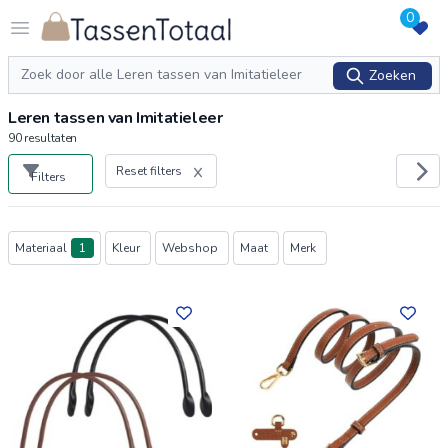
0
Logo Tassentotaal.nl
Open menu
Zoeken
Zoeken
Leren tassen van Imitatieleer
90
resultaten
Reset filters
Filters
Producten
Materiaal
1
Kleur
Webshop
Maat
Merk