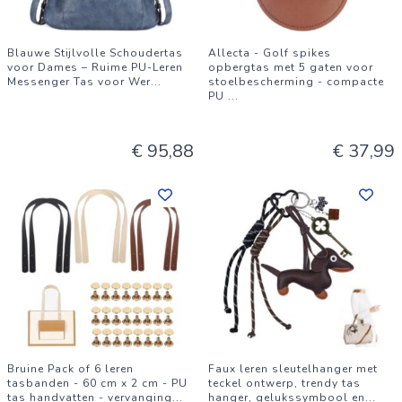
Blauwe Stijlvolle Schoudertas
Allecta - Golf spikes
voor Dames – Ruime PU-Leren
opbergtas met 5 gaten voor
Messenger Tas voor Wer
...
stoelbescherming - compacte
PU
...
€ 95,88
€ 37,99
Bruine Pack of 6 leren
Faux leren sleutelhanger met
tasbanden - 60 cm x 2 cm - PU
teckel ontwerp, trendy tas
tas handvatten - vervanging
...
hanger, gelukssymbool en
...