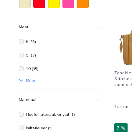
Beige
Rood
Geel
Roze
Oranje
Maat
6
(33)
9
(17)
10
(35)
Zandkle
Stitche
Meer
sand sc
Materiaal
2 prijzen
Hoofdmateriaal: vinylal
(1)
7 %
Imitatieleer
(5)