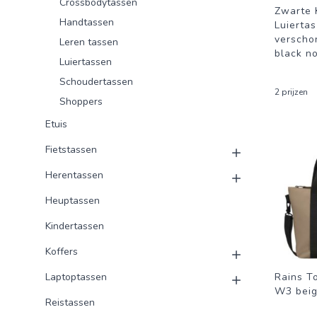
Crossbodytassen
Zwarte 
Handtassen
Luiertas
verschon
Leren tassen
black n
Luiertassen
Schoudertassen
2 prijzen
Shoppers
Etuis
Fietstassen
Herentassen
Heuptassen
Kindertassen
Koffers
Laptoptassen
Rains T
W3 beig
Reistassen