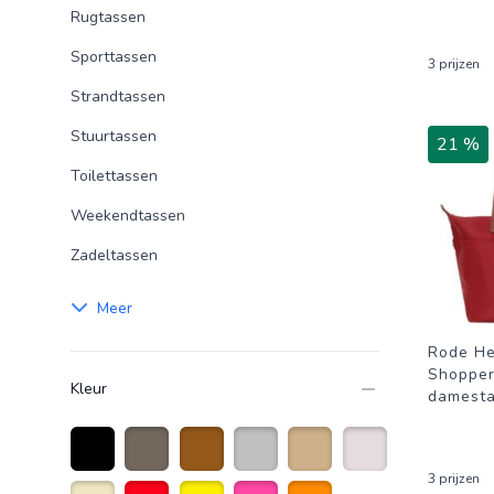
Rugtassen
Sporttassen
3 prijzen
Strandtassen
Stuurtassen
21 %
Toilettassen
Weekendtassen
Zadeltassen
Meer
Rode H
Shopper
Kleur
damest
3 prijzen
Zwart
taupe
Bruin
Zilver
Zandkleurig
Creme wit