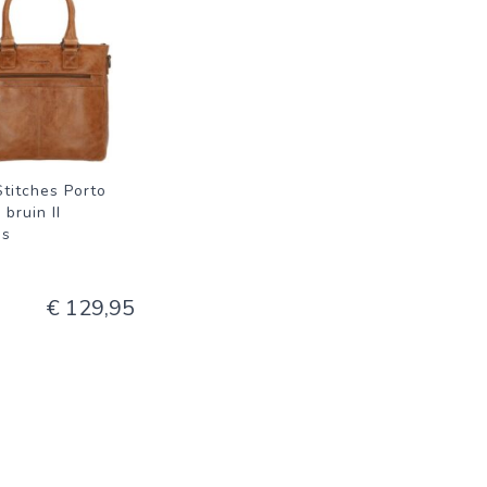
Stitches Porto
bruin II
as
€ 129,95