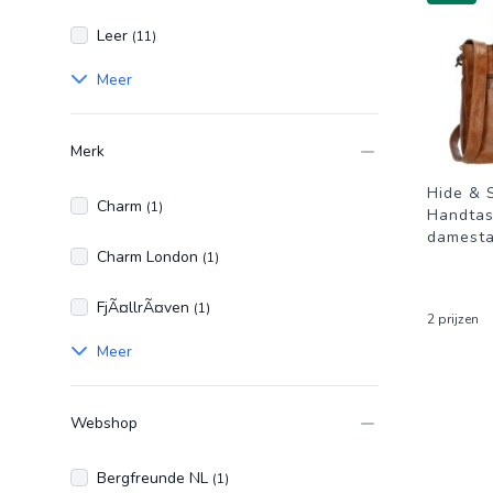
Leer
(11)
Meer
Merk
Hide & 
Charm
(1)
Handtas 
damest
Charm London
(1)
FjÃ¤llrÃ¤ven
(1)
2 prijzen
Meer
Webshop
Bergfreunde NL
(1)