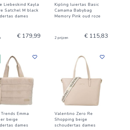
e Liebeskind Kayla
Kipling luiertas Basic
ve Satchel M black
Camama Babybag
dertas dames
Memory Pink oud roze
€ 179,99
€ 115,83
n
2 prijzen
 Trends Emma
Valentino Zero Re
er beige
Shopping beige
dertas dames
schoudertas dames