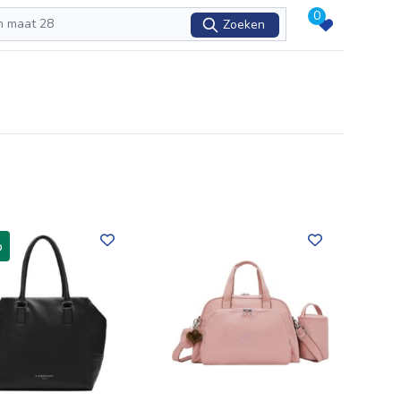
0
Zoeken
%