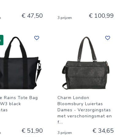
€ 47,50
€ 100,99
n
3 prijzen
%
e Rains Tote Bag
Charm London
 W3 black
Bloomsbury Luiertas
tas
Dames - Verzorgingstas
met verschoningsmat en
f
...
€ 51,90
€ 34,65
n
3 prijzen