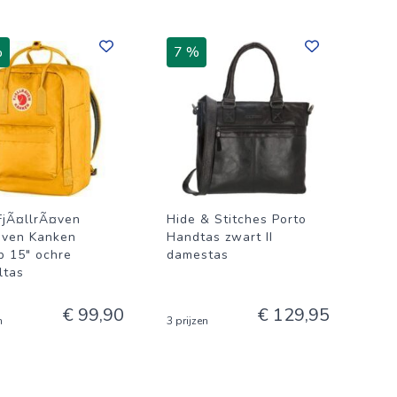
%
7 %
FjÃ¤llrÃ¤ven
Hide & Stitches Porto
raven Kanken
Handtas zwart II
p 15" ochre
damestas
ltas
€ 99,90
€ 129,95
n
3 prijzen