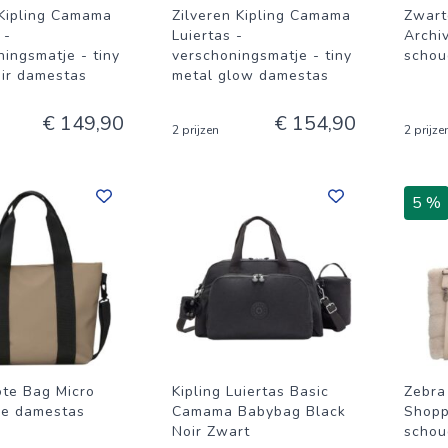
Kipling Camama
Zilveren Kipling Camama
Zwart
 -
Luiertas -
Archi
ingsmatje - tiny
verschoningsmatje - tiny
schou
oir damestas
metal glow damestas
€ 149,90
€ 154,90
2 prijzen
2 prijze
5 %
ote Bag Micro
Kipling Luiertas Basic
Zebra
e damestas
Camama Babybag Black
Shopp
Noir Zwart
schou