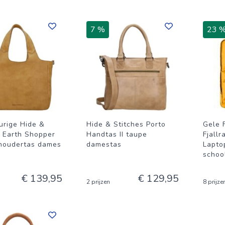
7 %
23 
urige Hide &
Hide & Stitches Porto
Gele 
s Earth Shopper
Handtas II taupe
Fjall
houdertas dames
damestas
Lapto
schoo
€ 139,95
€ 129,95
2 prijzen
8 prijze