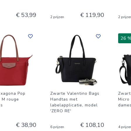
€ 53,99
€ 119,90
2 prijzen
2 prijze
26 
exagona Pop
Zwarte Valentino Bags
Zwart
 M rouge
Handtas met
Micro
as
labelapplicatie, model
dames
'ZERO RE'
€ 38,90
€ 108,10
6 prijzen
4 prijze