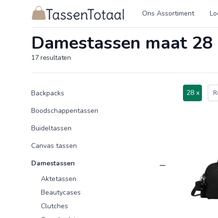
Logo Tassentotaal.nl
Ons Assortiment
Lo
Damestassen maat 28
17
resultaten
Product categorieën
Producten
28 x
Backpacks
R
Boodschappentassen
Buideltassen
Canvas tassen
Damestassen
Aktetassen
Beautycases
Clutches