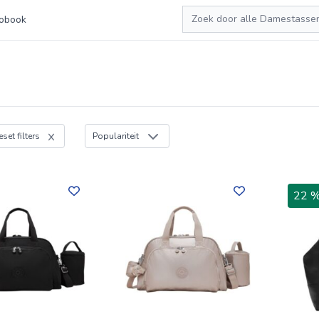
Zoeken
obook
eset filters
Populariteit
22 