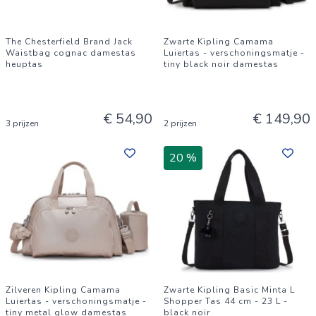
The Chesterfield Brand Jack
Zwarte Kipling Camama
Waistbag cognac damestas
Luiertas - verschoningsmatje -
heuptas
tiny black noir damestas
€ 54,90
€ 149,90
3 prijzen
2 prijzen
20 %
Zilveren Kipling Camama
Zwarte Kipling Basic Minta L
Luiertas - verschoningsmatje -
Shopper Tas 44 cm - 23 L -
tiny metal glow damestas
black noir