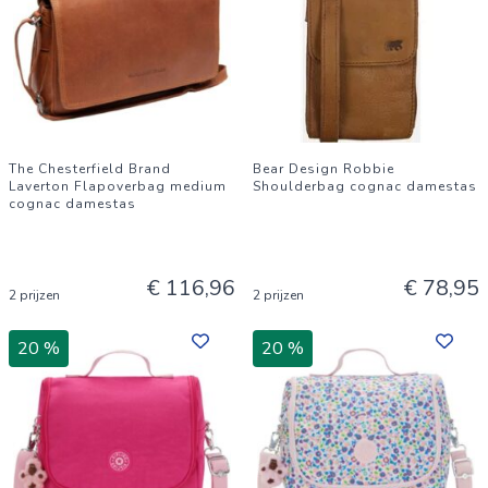
The Chesterfield Brand
Bear Design Robbie
Laverton Flapoverbag medium
Shoulderbag cognac damestas
cognac damestas
€ 116,96
€ 78,95
2 prijzen
2 prijzen
20 %
20 %