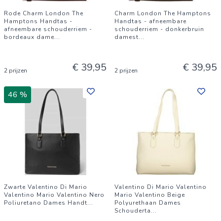
Rode Charm London The
Charm London The Hamptons
Hamptons Handtas -
Handtas - afneembare
afneembare schouderriem -
schouderriem - donkerbruin
bordeaux dame
...
damest
...
€ 39,95
€ 39,95
2 prijzen
2 prijzen
46 %
Zwarte Valentino Di Mario
Valentino Di Mario Valentino
Valentino Mario Valentino Nero
Mario Valentino Beige
Poliuretano Dames Handt
...
Polyurethaan Dames
Schouderta
...