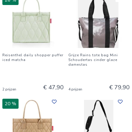
26 %
Reisenthel daily shopper puffer
Grijze Rains tote bag Mini
iced matcha
Schoudertas cinder glaze
damestas
€ 47,90
€ 79,90
2 prijzen
4 prijzen
20 %