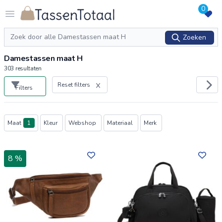
0
Logo Tassentotaal.nl
Open menu
Zoeken
Zoeken
Damestassen maat H
303
resultaten
Reset filters
Filters
Producten
Maat
1
Kleur
Webshop
Materiaal
Merk
8 %