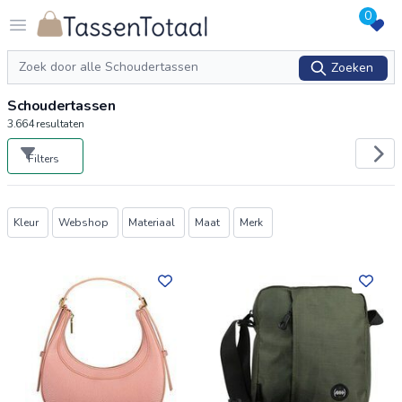
0
Logo Tassentotaal.nl
Open menu
Zoeken
Zoeken
Schoudertassen
3.664
resultaten
Filters
Producten
Kleur
Webshop
Materiaal
Maat
Merk