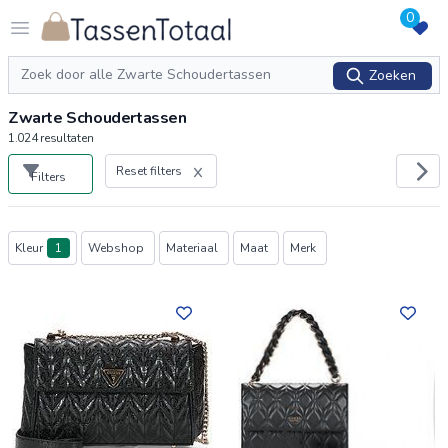
0
Logo Tassentotaal.nl
Open menu
Zoeken
Zoeken
Zwarte Schoudertassen
1.024
resultaten
Reset filters
Filters
Producten
Kleur
1
Webshop
Materiaal
Maat
Merk