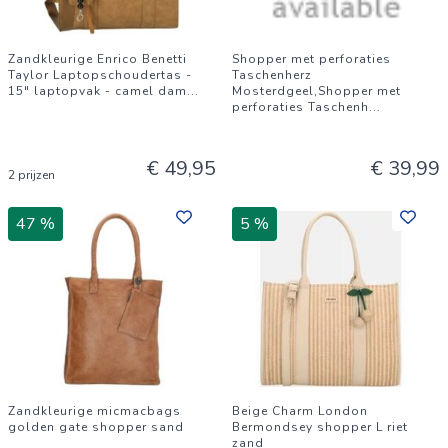
Zandkleurige Enrico Benetti
Shopper met perforaties
Taylor Laptopschoudertas -
Taschenherz
15" laptopvak - camel dam
...
Mosterdgeel,Shopper met
perforaties Taschenh
...
€ 49,95
€ 39,99
2 prijzen
47 %
5 %
Zandkleurige micmacbags
Beige Charm London
golden gate shopper sand
Bermondsey shopper L riet
zand