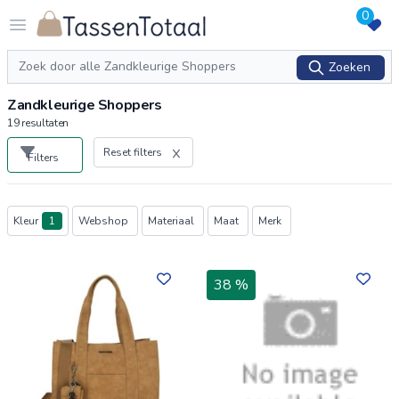
0
Logo Tassentotaal.nl
Open menu
Zoeken
Zoeken
Zandkleurige Shoppers
19
resultaten
Reset filters
Filters
Producten
Kleur
1
Webshop
Materiaal
Maat
Merk
38 %