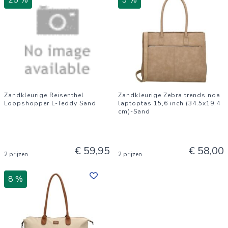
25 %
3 %
Zandkleurige Reisenthel
Zandkleurige Zebra trends noa
Loopshopper L-Teddy Sand
laptoptas 15,6 inch (34.5x19.4
cm)-Sand
€ 59,95
€ 58,00
2 prijzen
2 prijzen
8 %