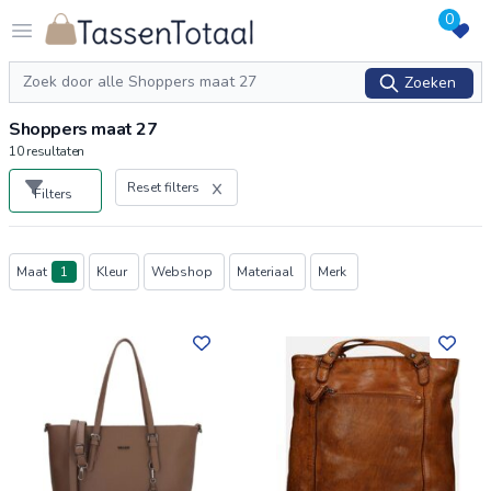
0
Logo Tassentotaal.nl
Open menu
Zoeken
Zoeken
Shoppers maat 27
10
resultaten
Reset filters
Filters
Producten
Maat
1
Kleur
Webshop
Materiaal
Merk