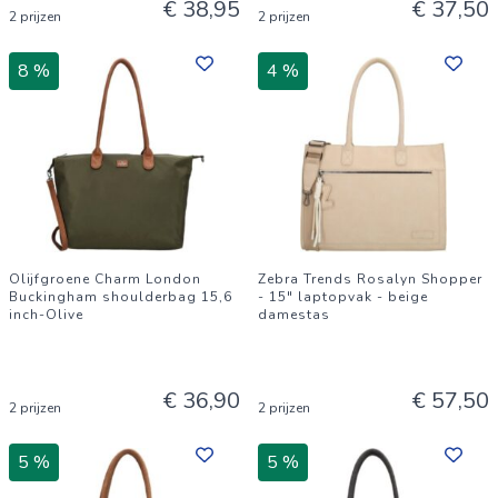
€ 38,95
€ 37,50
2 prijzen
2 prijzen
8 %
4 %
Olijfgroene Charm London
Zebra Trends Rosalyn Shopper
Buckingham shoulderbag 15,6
- 15" laptopvak - beige
inch-Olive
damestas
€ 36,90
€ 57,50
2 prijzen
2 prijzen
5 %
5 %