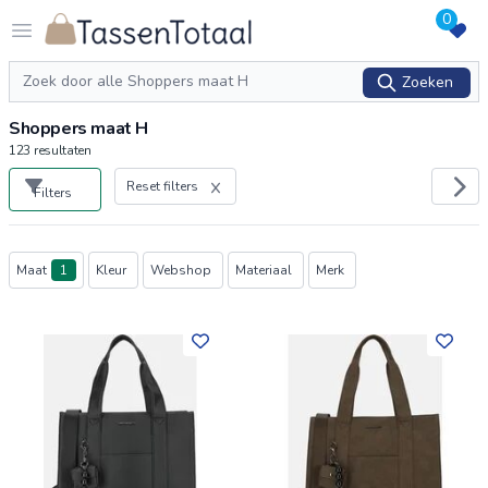
0
Logo Tassentotaal.nl
Open menu
Zoeken
Zoeken
Shoppers maat H
123
resultaten
Reset filters
Filters
Producten
Maat
1
Kleur
Webshop
Materiaal
Merk