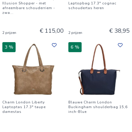
Illusion Shopper - met
Laptopbag 17.3" cognac
afneembare schouderriem -
schoudertas heren
zwa
...
€ 115,00
€ 38,95
2 prijzen
2 prijzen
3 %
6 %
Charm London Liberty
Blauwe Charm London
Laptoptas 17.3" taupe
Buckingham shoulderbag 15,6
damestas
inch-Blue