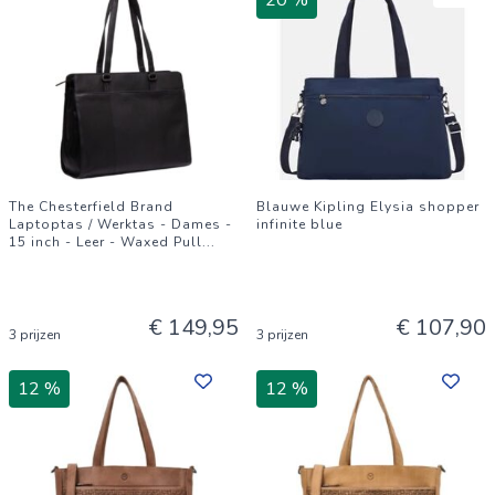
20 %
The Chesterfield Brand
Blauwe Kipling Elysia shopper
Laptoptas / Werktas - Dames -
infinite blue
15 inch - Leer - Waxed Pull
...
€ 149,95
€ 107,90
3 prijzen
3 prijzen
12 %
12 %