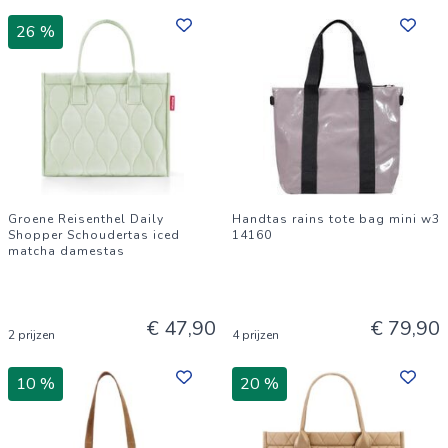
26 %
Groene Reisenthel Daily
Handtas rains tote bag mini w3
Shopper Schoudertas iced
14160
matcha damestas
€ 47,90
€ 79,90
2 prijzen
4 prijzen
10 %
20 %