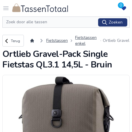
0
Logo Tassentotaal.nl
Open menu
Zoeken
Zoeken
Fietstassen
Terug naar overzicht
Fietstassen
Ortlieb Gravel
Terug
enkel
-Pack Single
Ortlieb Gravel-Pack Single
Fietstas QL3.
1 14,5L - Brui
Fietstas QL3.1 14,5L - Bruin
n