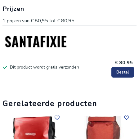
details zoals een D-ring voor de schouderband, gespen om de
Prijzen
rolsluiting vast te zetten en 3M Scotchlite zijreflectoren voor
extra zichtbaarheid. Deze fietstas combineert functionaliteit en
1
prijzen van
€ 80,95
tot
€ 80,95
kwaliteit op een perfecte manier.
€ 80,95
Dit product wordt gratis verzonden
Bestel
Gerelateerde producten