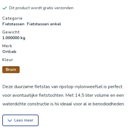
Dit product wordt gratis verzonden
Productgegevens
Categorie
Fietstassen
Fietstassen enkel
Gewicht
1.000000 kg
Merk
Ortlieb
Kleur
Bruin
Deze duurzame fietstas van ripstop-nylonweefsel is perfect
voor avontuurlijke fietstochten. Met 14,5 liter volume en een
waterdichte constructie is hij ideaal voor al je benodigdheden.
Het Quick-Lock 3.1 bevestigingssysteem zorgt voor een
Lees meer
eenvoudige en stevige montage op je fiets.Met handige