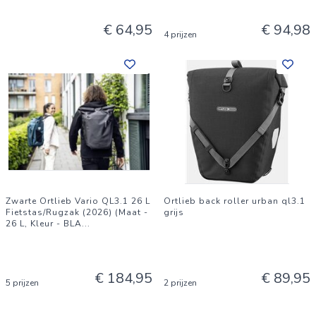
€ 64,95
€ 94,98
4 prijzen
Zwarte Ortlieb Vario QL3.1 26 L
Ortlieb back roller urban ql3.1
Fietstas/Rugzak (2026) (Maat -
grijs
26 L, Kleur - BLA
...
€ 184,95
€ 89,95
5 prijzen
2 prijzen