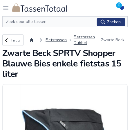
0
Logo Tassentotaal.nl
Open menu
Zoeken
Zoeken
Fietstassen
Terug naar overzicht
Fietstassen
Zwarte Beck
Terug
Dubbel
SPRTV Shopp
Zwarte Beck SPRTV Shopper
er Blauwe Bie
s enkele fietst
Blauwe Bies enkele fietstas 15
as 15 liter
liter