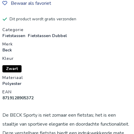
Bewaar als favoriet
Dit product wordt gratis verzonden
Productgegevens
Categorie
Fietstassen
Fietstassen Dubbel
Merk
Beck
Kleur
Zwart
Materiaal
Polyester
EAN
8719128905372
De BECK Sporty is niet zomaar een fietstas; het is een
staaltje van sportieve elegantie en doordachte functionaliteit.
Deze verstelbare fietstas biedt een indrukwekkende mate