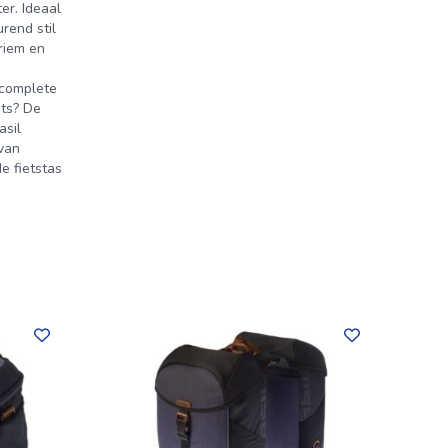
er. Ideaal
rend stil
riem en
 complete
ets? De
asil
 van
e fietstas