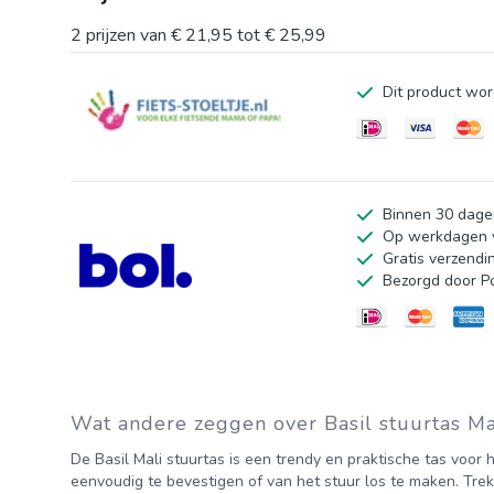
deksel en een extra afsluitbaar voorvak zorgen daarmee
2
prijzen van
€ 21,95
tot
€ 25,99
fietsuitje. Ben je op zoek naar een praktische tas voor 
Dit product wor
dames- of herenfiets. En ben je benieuwd naar andere st
veelzijdige aanbod in onze online shop. Eigenschappen
De tas bevestig je eenvoudig aan je fietsstuur met behu
kaartleesvenster komt goed van pas bij het maken van e
Binnen 30 dage
Op werkdagen v
Gratis verzendi
Bezorgd door P
Wat andere zeggen over Basil stuurtas Ma
De Basil Mali stuurtas is een trendy en praktische tas voor 
eenvoudig te bevestigen of van het stuur los te maken. Trek j