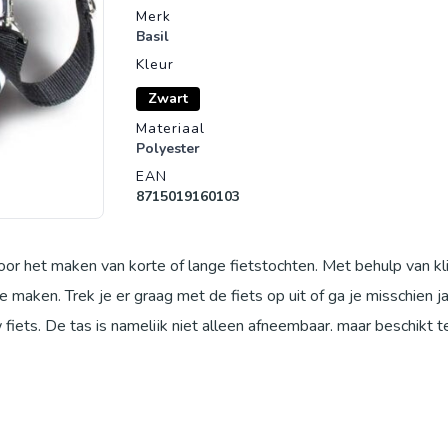
Merk
Basil
Kleur
Zwart
Materiaal
Polyester
EAN
8715019160103
voor het maken van korte of lange fietstochten. Met behulp van k
 maken. Trek je er graag met de fiets op uit of ga je misschien ja
 fiets. De tas is namelijk niet alleen afneembaar, maar beschikt 
gebruik maakt van een fietskaart voor het bepalen van de fietsro
aan met de fiets. De tas zelf is gemaakt van waterafstotend 600
raagriem en beschikt ook over een GSM vak voor je mobiele tele
r kleine (fiets)accessoires is deze fietstas een uitkomst. Het afsl