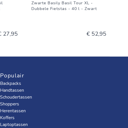
il
Zwarte Basily Basil Tour XL -
t
Dubbele Fietstas - 40 l - Zwart
€ 27,95
€ 52,95
Populair
Backpacks
Handtassen
Schoudertassen
Shoppers
Herentassen
Koffers
Laptoptassen