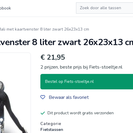
Zoeken
obook
Mali met kaartvenster 8 liter zwart 26x23x13 cm
tvenster 8 liter zwart 26x23x13 c
€ 21,95
2 prijzen, beste prijs bij Fiets-stoeltje.nl
Bestel op Fiets-stoeltje.nl
Bewaar als favoriet
Dit product wordt gratis verzonden
Productgegevens
Categorie
Fietstassen