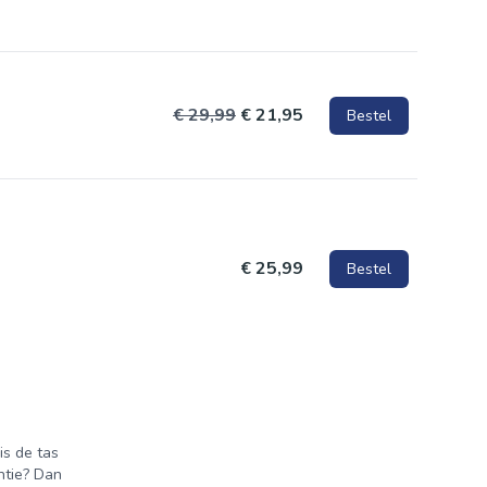
ecreatief
 voor jouw
 bij het
€ 29,99
€ 21,95
Bestel
yester.
iter. Het
€ 25,99
Bestel
is de tas
antie? Dan