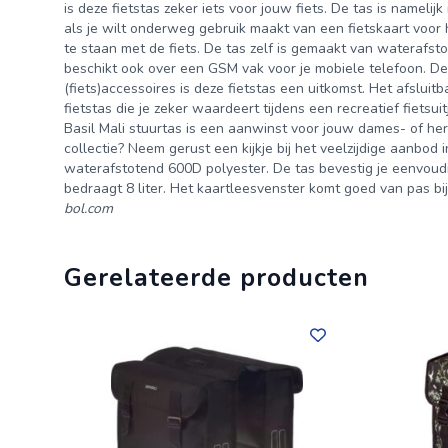
is deze fietstas zeker iets voor jouw fiets. De tas is nameli
als je wilt onderweg gebruik maakt van een fietskaart voor 
te staan met de fiets. De tas zelf is gemaakt van waterafs
beschikt ook over een GSM vak voor je mobiele telefoon. De t
(fiets)accessoires is deze fietstas een uitkomst. Het afslu
fietstas die je zeker waardeert tijdens een recreatief fietsui
Basil Mali stuurtas is een aanwinst voor jouw dames- of her
collectie? Neem gerust een kijkje bij het veelzijdige aanbod
waterafstotend 600D polyester. De tas bevestig je eenvoudig
bedraagt 8 liter. Het kaartleesvenster komt goed van pas bij
bol.com
Gerelateerde producten