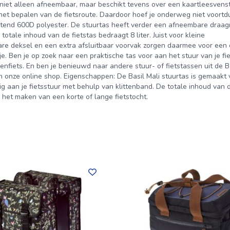
jk niet alleen afneembaar, maar beschikt tevens over een kaartleesvenst
het bepalen van de fietsroute. Daardoor hoef je onderweg niet voortdu
totend 600D polyester. De stuurtas heeft verder een afneembare draag
otale inhoud van de fietstas bedraagt 8 liter. Juist voor kleine
itbare deksel en een extra afsluitbaar voorvak zorgen daarmee voor een
tje. Ben je op zoek naar een praktische tas voor aan het stuur van je fi
enfiets. En ben je benieuwd naar andere stuur- of fietstassen uit de B
 in onze online shop. Eigenschappen: De Basil Mali stuurtas is gemaakt
 aan je fietsstuur met behulp van klittenband. De totale inhoud van d
 het maken van een korte of lange fietstocht.