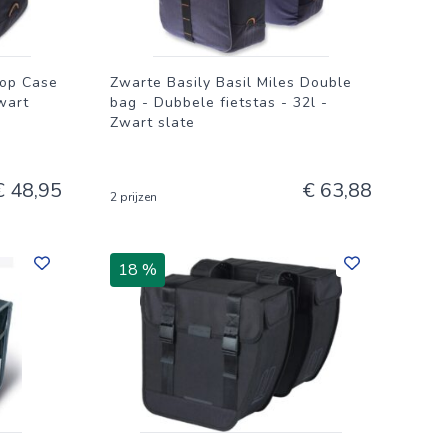
Top Case
Zwarte Basily Basil Miles Double
wart
bag - Dubbele fietstas - 32l -
Zwart slate
€ 48,95
€ 63,88
2 prijzen
18 %