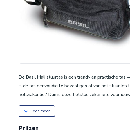
De Basil Mali stuurtas is een trendy en praktische tas 
is de tas eenvoudig te bevestigen of van het stuur los te
fietsvakantie? Dan is deze fietstas zeker iets voor jouw
over een kaartleesvenster. Ideaal als je wilt onderweg 
Lees meer
Daardoor hoef je onderweg niet voortdurend stil te st
polyester. De stuurtas heeft verder een afneembare d
Prijzen
totale inhoud van de fietstas bedraagt 8 liter. Juist voo