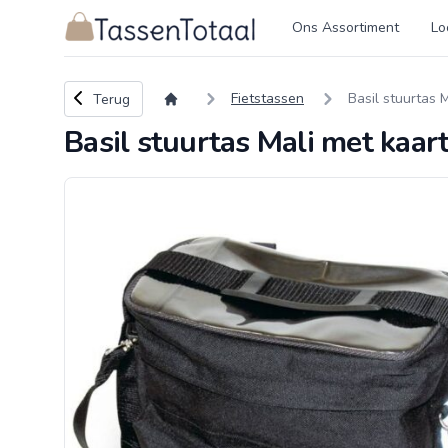
Logo Tassentotaal.nl
Ons Assortiment
Lo
Terug naar overzicht
Fietstassen
Basil stuurtas 
Terug
Basil stuurtas Mali met kaar