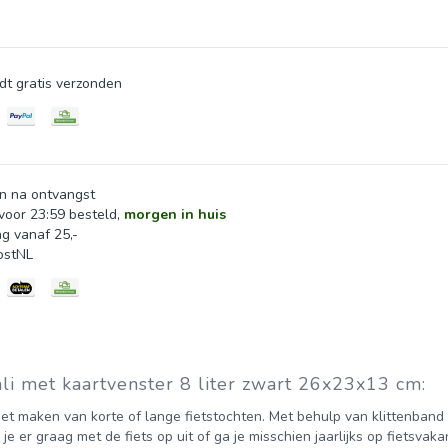
 voor een complete fietstas die je zeker waardeert tijdens een r
aan het stuur van je fiets? De Basil Mali stuurtas is een aanwinst
dt gratis verzonden
uur- of fietstassen uit de Basil collectie? Neem gerust een kijkje
: De Basil Mali stuurtas is gemaakt van waterafstotend 600D pol
lp van klittenband. De totale inhoud van de fietstas bedraagt 8 l
en korte of lange fietstocht.
n na ontvangst
oor 23:59 besteld,
morgen in huis
ng vanaf 25,-
ostNL
li met kaartvenster 8 liter zwart 26x23x13 cm:
het maken van korte of lange fietstochten. Met behulp van klittenband 
e er graag met de fiets op uit of ga je misschien jaarlijks op fietsvak