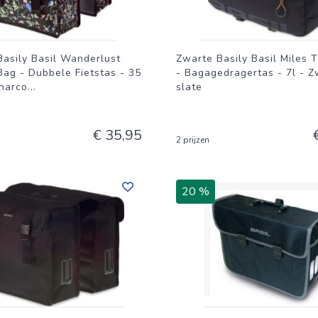
asily Basil Wanderlust
Zwarte Basily Basil Miles 
ag - Dubbele Fietstas - 35
- Bagagedragertas - 7l - Z
Charco
...
slate
€ 35,95
2 prijzen
20 %