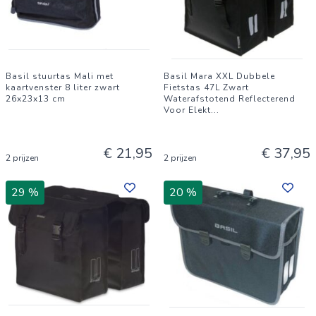
Basil stuurtas Mali met
Basil Mara XXL Dubbele
kaartvenster 8 liter zwart
Fietstas 47L Zwart
26x23x13 cm
Waterafstotend Reflecterend
Voor Elekt
...
€ 21,95
€ 37,95
2 prijzen
2 prijzen
29 %
20 %