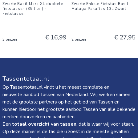
Zwarte Basil Mara XL dubbele
Zwarte Enkele Fietstas Basil
fietstassen (35 liter) -
Malaga Pakaftas 13L Zwart
Fietstassen
€ 16,99
€ 27,95
3 prijzen
2 prijzen
Tassentotaal.nl
Op Tassentotaal.nl vindt u het meest complete en
nieuwste aanbod Tassen van Nederland. Wij werken samen
met de grootste partners op het gebied van Tassen en
kunnen hierdoor het grootste aanbod Tassen van alle bekende
merken doorzoeken en aanbieden.
Een
totaal overzicht van tassen
, dat is waar wij voor staan.
Op deze manier is de tas die u zoekt in de meeste gevallen