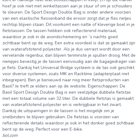
hoef je ook niet met winkeltassen aan je stuur of om je schouders
te sleuren. De Sport Design Double Bag is onder andere voorzien
van een elastische flessenband die ervoor zorgt dat je fles netjes
rechtop blijven staan. Dit voorkomt een natte of kleverige boel in je
fietstassen. De tassen hebben ook reflecterend materiaal,
waardoor je ook in de avondschemering en `s nachts goed
zichtbaar bent op de weg. Een extra voordeel is dat ze gemaakt zijn
van waterafstotend polyester. Als je dus verrast wordt door een
vervelende regenbui, dan blijven tenminste je spullen droog. Met de
riempjes bevestig je de tassen eenvoudig aan de bagagedrager van
je fiets. Dankzij het Universal Bridge systeem is de tas ook geschikt
voor diverse systemen, zoals MIK en Racktime (adapterplaat niet
inbegrepen). Ben je benieuwd naar nog meer fietsproducten van
Basil? Je treft ze elders aan op de website. Eigenschappen: De
Basil Sport Design Double Bag is een veelzijdige dubbele fietstas
met een totaal volume van 32 liter. De dubbele fietstas is gemaakt
van waterafstotend polyester en is verkrijgbaar in het zwart.
Dankzij de uitsparingen in de tassen is het mogelijk om je
snelbinders te blijven gebruiken. De fietstas is voorzien van
reflecterende details waardoor je ook in het donker goed zichtbaar
bent op de weg. Perfect voor een E-bike.
bol.com