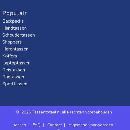
Populair
Backpacks
Handtassen
Schoudertassen
Shoppers
Herentassen
Koffers
Laptoptassen
Reistassen
Rugtassen
Sporttassen
©
2026 Tassentotaal.nl alle rechten voorbehouden
tassen
|
FAQ
|
Contact
|
Algemene voorwaarden
|