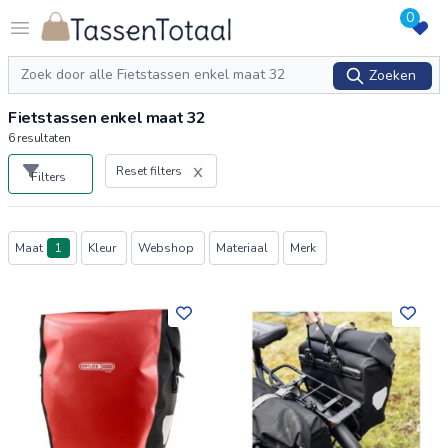
0
Logo Tassentotaal.nl
Open menu
Zoeken
Zoeken
Fietstassen enkel maat 32
6
resultaten
Reset filters
Filters
Producten
Maat
1
Kleur
Webshop
Materiaal
Merk