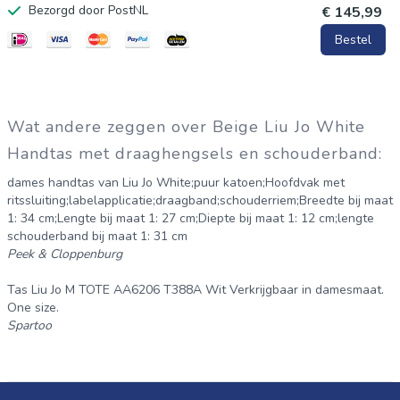
Bezorgd door PostNL
€ 145,99
Bestel
Wat andere zeggen over Beige Liu Jo White
Handtas met draaghengsels en schouderband:
dames handtas van Liu Jo White;puur katoen;Hoofdvak met
ritssluiting;labelapplicatie;draagband;schouderriem;Breedte bij maat
1: 34 cm;Lengte bij maat 1: 27 cm;Diepte bij maat 1: 12 cm;lengte
schouderband bij maat 1: 31 cm
Peek & Cloppenburg
Tas Liu Jo M TOTE AA6206 T388A Wit Verkrijgbaar in damesmaat.
One size.
Spartoo