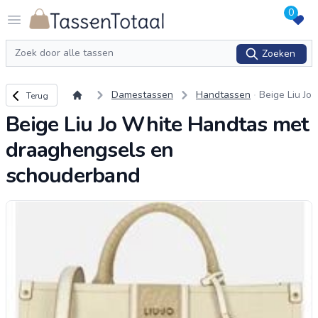
0
Logo Tassentotaal.nl
Open menu
Zoeken
Zoeken
Terug naar overzicht
Damestassen
Handtassen
Beige Liu Jo
Terug
White Han
Beige Liu Jo White Handtas met
dtas met dr
aaghengse
draaghengsels en
ls en schou
derband
schouderband