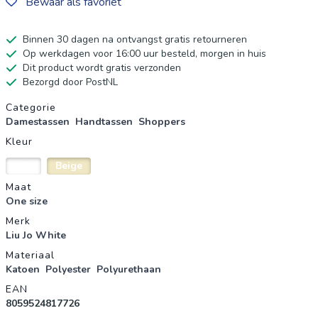
Bewaar als favoriet
Binnen 30 dagen na ontvangst gratis retourneren
Op werkdagen voor 16:00 uur besteld, morgen in huis
Dit product wordt gratis verzonden
Bezorgd door PostNL
Productgegevens
Categorie
Damestassen
Handtassen
Shoppers
Kleur
Wit
Beige
Maat
One size
Merk
Liu Jo White
Materiaal
Katoen
Polyester
Polyurethaan
EAN
8059524817726