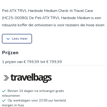
Peli ATX TRVL Hardside Medium Check-In Travel Case
(HC25-00080) De Peli ATX TRVL Hardside Medium is een
robuuste koffer die ontworpen is voor reizigers die hoge eisen
stellen aan de veiligheid van hun eigendommen. Met een
Lees meer
hoogte van 66 centimeter en een stevige schaal is dit model
specifiek bedoeld als ruimbagage. De koffer combineert een
Prijzen
strak design met de praktische functionaliteit die nodig is voor
intensief gebruik tijdens verschillende soorten reizen. * Inhoud:
1
prijzen van
€ 799,99
tot
€ 799,99
70 liter * Materiaal: Polypropeen * Slot: TSA-cijferslot *
Aantal wielen: 4 soepele wielen * Trekstang: Dubbele
trekstang * Afmetingen: 66 x 45,7 x 26,9 cm Voordelen Peli
ATX TRVL Hardside Medium Check-In Travel Case (HC25-
Binnen 14 dagen na ontvangst gratis
retourneren
00080) Met een inhoud van 70 liter is deze koffer zeer
Op werkdagen voor 23:59 uur besteld,
geschikt voor een vakantie of zakenreis van 1 tot 2 weken. De
morgen in huis