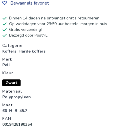
Bewaar als favoriet
Binnen 14 dagen na ontvangst gratis retourneren
Op werkdagen voor 23:59 uur besteld, morgen in huis
Gratis verzending!
Bezorgd door PostNL
Productgegevens
Categorie
Koffers
Harde koffers
Merk
Peli
Kleur
Zwart
Materiaal
Polypropyleen
Maat
66
H
B
45.7
EAN
0019428190354