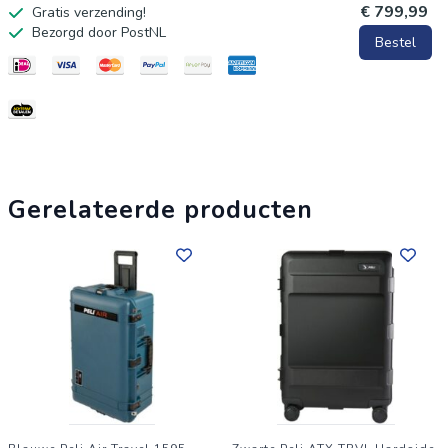
€ 799,99
Gratis verzending!
binnenzijde is zo ingedeeld dat je jouw kleding en accessoires
Bezorgd door PostNL
Bestel
overzichtelijk kunt opbergen en vastzetten. De schaal van
polypropeen biedt een uitstekende bescherming tegen de
druk en het stapelen in het bagageruim van een vliegtuig of de
kofferbak van een auto. Door de stevigheid van het materiaal
blijft de inhoud goed beschermd, zelfs wanneer de koffer
hardhandig wordt verplaatst op de luchthaven. Het
Gerelateerde producten
gebruiksgemak staat bij dit model centraal. Dankzij de vier
dubbele wielen en de stevige dubbele trekstang
manoeuvreer je de koffer moeiteloos door drukke terminals of
over ongelijke ondergronden. Voor extra veiligheid is de koffer
voorzien van een geïntegreerd TSA-cijferslot. Dit slot zorgt
ervoor dat je bagage veilig vergrendeld is, terwijl de douane in
landen zoals de Verenigde Staten de koffer kan inspecteren
zonder de sluiting te forceren. De vaste sluiting draagt bij aan