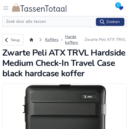
0
Logo Tassentotaal.nl
Open menu
Zoeken
Zoeken
Harde
Terug naar overzicht
Koffers
Zwarte Peli ATX TRVL
Terug
koffers
Hardside Medium Che
Zwarte Peli ATX TRVL Hardside
ck-In Travel Case blac
k hardcase koffer
Medium Check-In Travel Case
black hardcase koffer