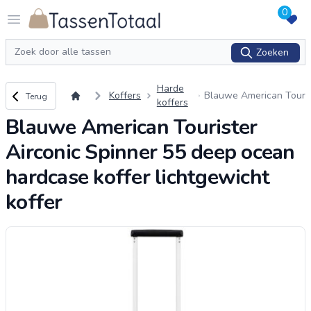
0
Logo Tassentotaal.nl
Open menu
Zoeken
Zoeken
Harde
Terug naar overzicht
Koffers
Blauwe American Tour
Terug
koffers
ister Airconic Spinner
Blauwe American Tourister
55 deep ocean hardca
se koffer lichtgewicht
Airconic Spinner 55 deep ocean
koffer
hardcase koffer lichtgewicht
koffer