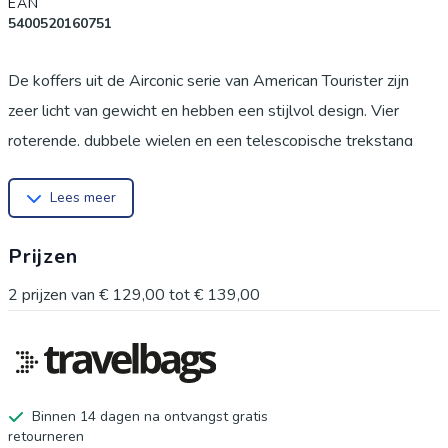
EAN
5400520160751
De koffers uit de Airconic serie van American Tourister zijn
zeer licht van gewicht en hebben een stijlvol design. Vier
roterende, dubbele wielen en een telescopische trekstang
zorgen ervoor dat de koffers comfortabel zijn te vervoeren.
Lees meer
Comfort is gecombineerd met een stijlvol design, een
praktische indeling en het gebruik van zeer licht polypropyleen.
Prijzen
De Airconic Spinner 55 is perfect voor een weekendje weg en
een korte vakantie. Het hoofdcompartiment beschikt over
2
prijzen van
€ 129,00
tot
€ 139,00
gekruisde pakriemen en twee ritsvakken voor het organiseren
en compact opbergen van eigendommen. De lijnen op de
koffer zorgen voor een moderne look en de zorgvuldige
afwerking maakt de koffer helemaal compleet. Kenmerken: *
Binnen 14 dagen na ontvangst gratis
retourneren
Zeer licht gewicht * Handbagage * Hoofdcompartiment met