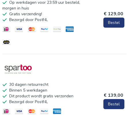
Op werkdagen voor 23:59 uur besteld,
ritssluiting * Pakriemen * Twee interne ritsvakken * TSA-
morgen in huis
€ 129,00
Gratis verzending!
cijferslot * Vier dubbele, roterende wielen * Telescopische
Bezorgd door PostNL
Bestel
trekstang
30 dagen retourrecht
Binnen 5 werkdagen
€ 139,00
Dit product wordt gratis verzonden
Bezorgd door PostNL
Bestel