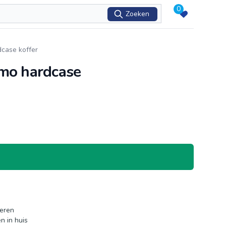
0
Zoeken
dcase koffer
umo hardcase
neren
n in huis