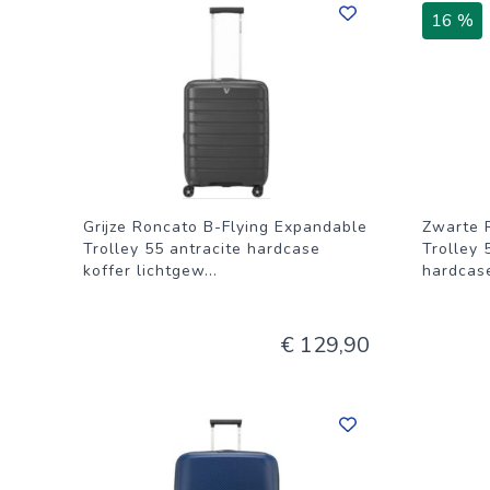
douane of security. Ons advies is, gebruik een TSA slo
16 %
Grijze Roncato B-Flying Expandable
Zwarte 
Trolley 55 antracite hardcase
Trolley 
koffer lichtgew
...
hardcas
€ 129,90