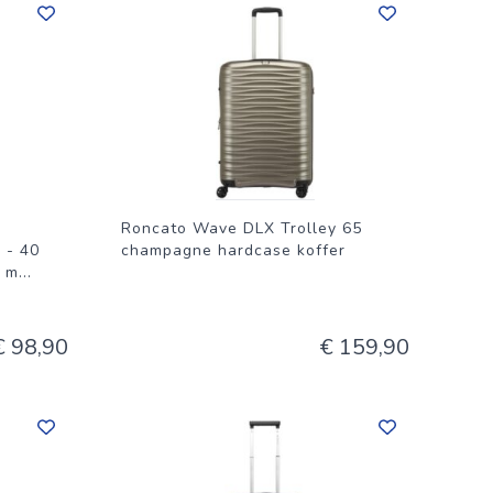
Roncato Wave DLX Trolley 65
 - 40
champagne hardcase koffer
e m
...
€ 98,90
€ 159,90