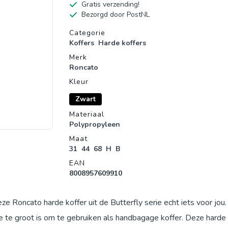
Gratis verzending!
Bezorgd door PostNL
Productgegevens
Categorie
Koffers
Harde koffers
Merk
Roncato
Kleur
Zwart
Materiaal
Polypropyleen
Maat
31
44
68
H
B
EAN
8008957609910
eze Roncato harde koffer uit de Butterfly serie echt iets voor jou
e te groot is om te gebruiken als handbagage koffer. Deze harde 