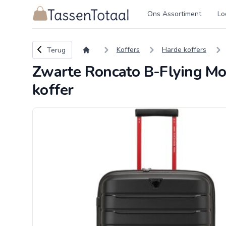
Logo Tassentotaal.nl
Ons Assortiment
Lo
Terug naar overzicht
Koffers
Harde koffers
Terug
Zwarte Roncato B-Flying Mo
koffer