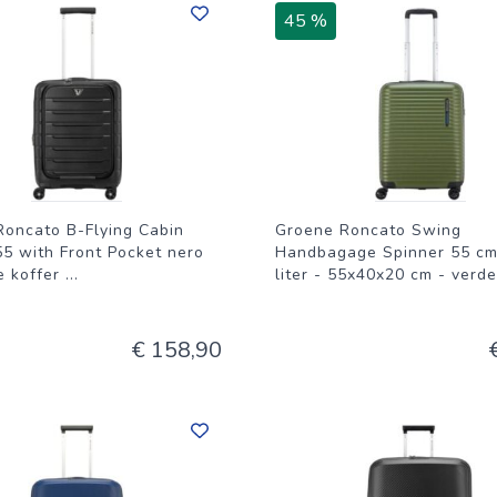
t om onnodige narigheid te voorkomen.
45 %
Roncato B-Flying Cabin
Groene Roncato Swing
55 with Front Pocket nero
Handbagage Spinner 55 cm
e koffer
...
liter - 55x40x20 cm - verd
€ 158,90