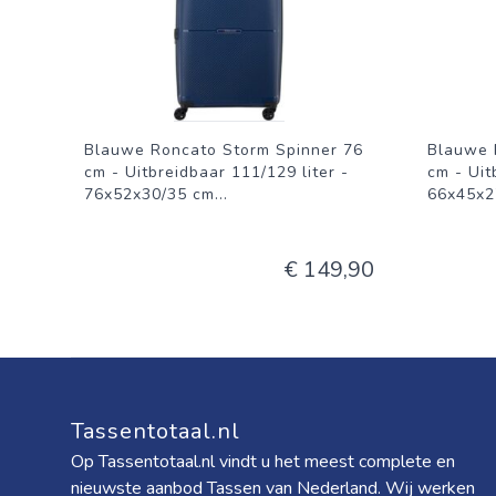
Blauwe Roncato Storm Spinner 76
Blauwe 
cm - Uitbreidbaar 111/129 liter -
cm - Uit
76x52x30/35 cm
...
66x45x2
€ 149,90
Tassentotaal.nl
Op Tassentotaal.nl vindt u het meest complete en
nieuwste aanbod Tassen van Nederland. Wij werken