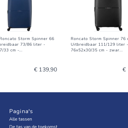
Roncato Storm Spinner 66
Roncato Storm Spinner 76 
breidbaar 73/86 liter -
Uitbreidbaar 111/129 liter 
7/33 cm -
...
76x52x30/35 cm - zwar
...
€ 139,90
€
Pagina's
Alle tassen
De tas van de toekomst