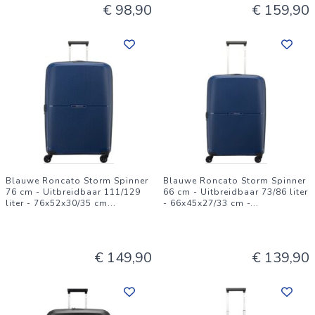
€ 98,90
€ 159,90
voor dat je de koffer op een droge, koele plek opbergt
wanneer je deze niet gebruikt.
Blauwe Roncato Storm Spinner
Blauwe Roncato Storm Spinner
76 cm - Uitbreidbaar 111/129
66 cm - Uitbreidbaar 73/86 liter
liter - 76x52x30/35 cm
...
- 66x45x27/33 cm -
...
€ 149,90
€ 139,90