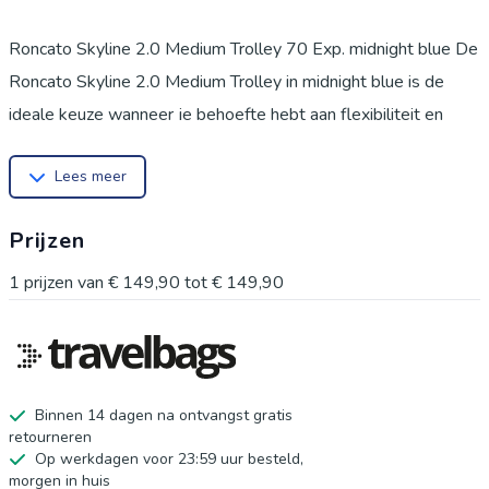
Roncato Skyline 2.0 Medium Trolley 70 Exp. midnight blue De
Roncato Skyline 2.0 Medium Trolley in midnight blue is de
ideale keuze wanneer je behoefte hebt aan flexibiliteit en
extra ruimte. Dit medium formaat is ontworpen voor langere
Lees meer
vakanties of zakenreizen van gemiddeld één tot twee weken.
Dankzij het lichte, maar sterke Polypropyleen materiaal en de
Prijzen
strakke, moderne afwerking, combineert deze koffer
betrouwbaarheid met een eigentijdse look. De mogelijkheid
1
prijzen van
€ 149,90
tot
€ 149,90
tot uitbreiding zorgt ervoor dat je nooit ruimte tekortkomt,
zelfs niet na onverwachte aankopen op je bestemming. De
belangrijkste specificaties op een rij: * Gewicht: 3.5 kg *
Inhoud: 80 liter (uitbreidbaar met 13 liter) * Afmetingen: 70 x
Binnen 14 dagen na ontvangst gratis
retourneren
46.5 x 28 cm * Materiaal: Polypropyleen * Wielen: 4 dubbele
Op werkdagen voor 23:59 uur besteld,
zwenkwielen * Sluiting: Geïntegreerd TSA-cijferslot
morgen in huis