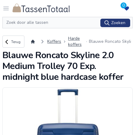
0
Logo Tassentotaal.nl
Open menu
Zoeken
Zoeken
Harde
Terug naar overzicht
Koffers
Blauwe Roncato Skyli
Terug
koffers
ne 2.0 Medium Trolley
Blauwe Roncato Skyline 2.0
70 Exp. midnight blue
hardcase koffer
Medium Trolley 70 Exp.
midnight blue hardcase koffer