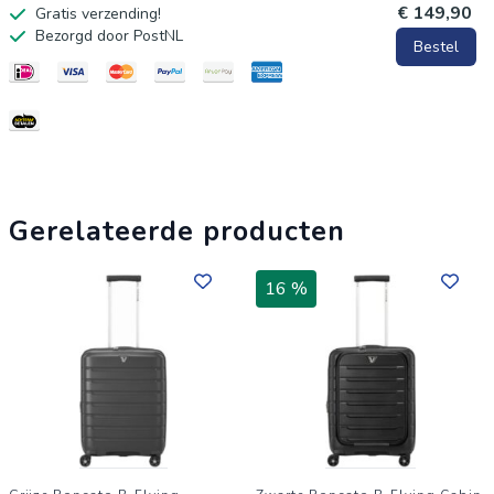
€ 149,90
Gratis verzending!
Voordelen Roncato Skyline 2.0 Medium Trolley 70 Exp.
Bezorgd door PostNL
Bestel
midnight blue Met een basisvolume van 80 liter biedt deze
trolley ruim voldoende capaciteit voor een reis van 1 tot 2
weken. Wanneer je extra bagage meeneemt, zorgt de
ritssluiting voor een snelle vergroting van 13 liter. De
binnenkant is praktisch ingedeeld met zowel een tussenschot
met ritssluiting als handige pakbanden. Dit zorgt ervoor dat je
Gerelateerde producten
bagage netjes op zijn plek blijft, en dat je overzicht houdt over
al je spullen. Veiligheid staat voorop dankzij het geïntegreerde
16 %
TSA-cijferslot. Dit slot is essentieel wanneer je naar de
Verenigde Staten reist, maar biedt overal ter wereld een
betrouwbare beveiliging. Het gebruiksgemak is hoog door de
vier dubbele wielen. Deze wielen zijn 360 graden draaibaar en
zorgen ervoor dat je de koffer moeiteloos rechtop naast je
rolt, zelfs door drukke terminals. De stabiliteit wordt verder