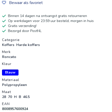
Bewaar als favoriet
Binnen 14 dagen na ontvangst gratis retourneren
Op werkdagen voor 23:59 uur besteld, morgen in huis
Gratis verzending!
Bezorgd door PostNL
Productgegevens
Categorie
Koffers
Harde koffers
Merk
Roncato
Kleur
Blauw
Materiaal
Polypropyleen
Maat
28
70
H
B
46.5
EAN
8008957600924