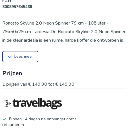
EAN
8008957645468
Roncato Skyline 2.0 Neon Spinner 79 cm - 108 liter -
79x50x29 cm - ardesia De Roncato Skyline 2.0 Neon Spinner
in de kleur ardesia is een ruime, harde koffer die ontworpen is
voor reizigers die veel bagage meenemen. De grijze kleur
Lees meer
geeft de koffer een moderne en zakelijke uitstraling. Met een
inhoud van 108 liter biedt dit model meer dan genoeg ruimte
Prijzen
voor al je bezittingen tijdens een lange vakantie. Omdat dit
een koffer uit de grote categorie is, raden we je aan om voor
1
prijzen van
€ 149,90
tot
€ 149,90
vertrek altijd de toegestane afmetingen voor ruimbagage te
controleren bij de luchtvaartmaatschappij waarmee je vliegt. *
Inhoud: 108 liter * Materiaal: Polypropyleen * Slot: TSA-
cijferslot * Aantal wielen: 4 dubbele spinnerwielen * Gewicht:
Binnen 14 dagen na ontvangst gratis
retourneren
3,9 kg * Garantie: 5 jaar Voordelen Roncato Skyline 2.0 Neon