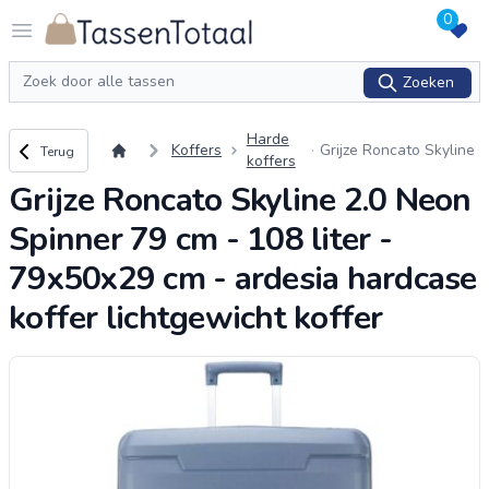
0
Logo Tassentotaal.nl
Open menu
Zoeken
Zoeken
Harde
Terug naar overzicht
Koffers
Grijze Roncato Skyline
Terug
koffers
2.0 Neon Spinner 79 c
Grijze Roncato Skyline 2.0 Neon
m - 108 liter - 79x50x2
9 cm - ardesia hardcas
Spinner 79 cm - 108 liter -
e koffer li
...
79x50x29 cm - ardesia hardcase
koffer lichtgewicht koffer