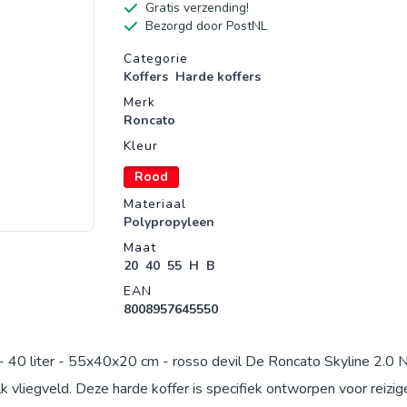
Gratis verzending!
Bezorgd door PostNL
Productgegevens
Categorie
Koffers
Harde koffers
Merk
Roncato
Kleur
Rood
Materiaal
Polypropyleen
Maat
20
40
55
H
B
EAN
8008957645550
40 liter - 55x40x20 cm - rosso devil De Roncato Skyline 2.0 N
lk vliegveld. Deze harde koffer is specifiek ontworpen voor reizig