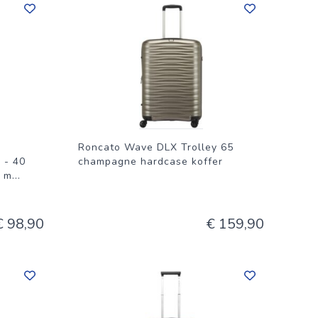
vlak niet
 vuil of
Roncato Wave DLX Trolley 65
 - 40
champagne hardcase koffer
e m
...
€ 98,90
€ 159,90