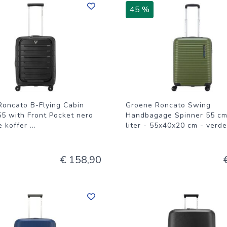
essieve chemicaliën of schuursponsjes om de kleur en het opper
45 %
is het verstandig om deze regelmatig vrij te maken van opgehoopt
Roncato B-Flying Cabin
Groene Roncato Swing
55 with Front Pocket nero
Handbagage Spinner 55 cm
e koffer
...
liter - 55x40x20 cm - verd
€ 158,90