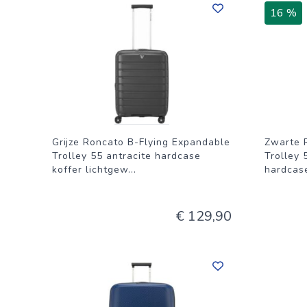
een mild schoonmaakmiddel gebruiken, maar vermijd agr
16 %
te beschadigen. Om de wielen soepel te laten draaien, 
haar.
Grijze Roncato B-Flying Expandable
Zwarte 
Trolley 55 antracite hardcase
Trolley 
koffer lichtgew
...
hardcas
€ 129,90