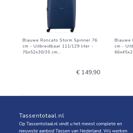
Blauwe Roncato Storm Spinner 76
Blauwe 
cm - Uitbreidbaar 111/129 liter -
cm - Uit
76x52x30/35 cm
...
66x45x2
€ 149,90
Tassentotaal.nl
Op Tassentotaal.nl vindt u het meest complete en
nieuwste aanbod Tassen van Nederland. Wij werken