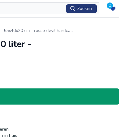
0
Zoeken
- 55x40x20 cm - rosso devil hardca
...
 liter -
neren
n in huis