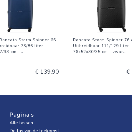
Roncato Storm Spinner 66
Roncato Storm Spinner 76 
breidbaar 73/86 liter -
Uitbreidbaar 111/129 liter 
7/33 cm -
...
76x52x30/35 cm - zwar
...
€ 139,90
€
Pagina's
Alle tassen
De tas van de toekomst