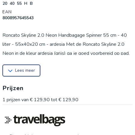
20
40
55
H
B
EAN
8008957645543
Roncato Skyline 2.0 Neon Handbagage Spinner 55 cm - 40
liter - 55x40x20 cm - ardesia Met de Roncato Skyline 2.0
Neon in de kleur ardesia (grijs) ga je goed voorbereid op pad.
Deze koffer is specifiek ontworpen als handbagage en biedt
Lees meer
met een inhoud van 40 liter verrassend veel ruimte voor je
persoonlijke spullen. Let er wel op dat de regels voor
Prijzen
handbagage per luchtvaartmaatschappij kunnen verschillen.
Controleer daarom voor je vertrekt altijd bij jouw maatschappij
1
prijzen van
€ 129,90
tot
€ 129,90
of deze afmetingen van 55x40x20 cm zijn toegestaan. *
Inhoud: 40 liter * Afmetingen: 55 x 40 x 20 cm * Gewicht: 2,3
kg * Materiaal: Polypropyleen * Slot: TSA-cijferslot * Garantie:
5 jaar Voordelen Roncato Skyline 2.0 Neon Handbagage