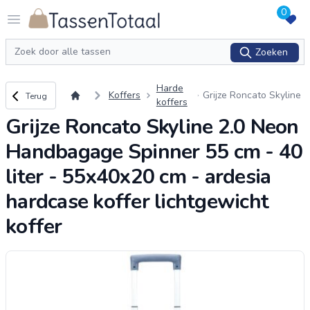
0
Logo Tassentotaal.nl
Open menu
Zoeken
Zoeken
Harde
Terug naar overzicht
Koffers
Grijze Roncato Skyline
Terug
koffers
2.0 Neon Handbagage
Grijze Roncato Skyline 2.0 Neon
Spinner 55 cm - 40 lite
r - 55x40x20 cm - arde
Handbagage Spinner 55 cm - 40
sia hardcase
...
liter - 55x40x20 cm - ardesia
hardcase koffer lichtgewicht
koffer