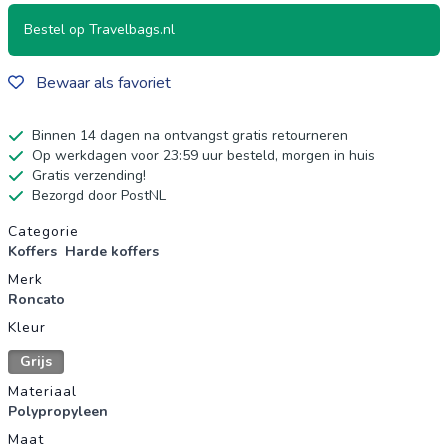
Bestel op Travelbags.nl
Bewaar als favoriet
Binnen 14 dagen na ontvangst gratis retourneren
Op werkdagen voor 23:59 uur besteld, morgen in huis
Gratis verzending!
Bezorgd door PostNL
Productgegevens
Categorie
Koffers
Harde koffers
Merk
Roncato
Kleur
Grijs
Materiaal
Polypropyleen
Maat