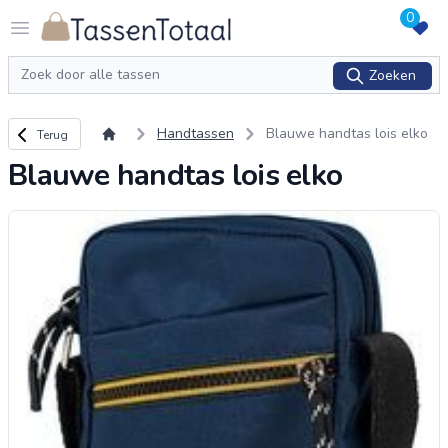
0
Logo Tassentotaal.nl
Open menu
Zoeken
Zoeken
Terug naar overzicht
Handtassen
Blauwe handtas lois elko
Terug
Blauwe handtas lois elko