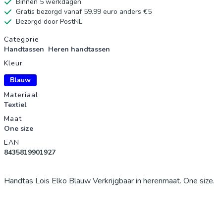
Binnen 5 werkdagen
Gratis bezorgd vanaf 59.99 euro anders €5
Bezorgd door PostNL
Productgegevens
Categorie
Handtassen
Heren handtassen
Kleur
Blauw
Materiaal
Textiel
Maat
One size
EAN
8435819901927
Handtas Lois Elko Blauw Verkrijgbaar in herenmaat. One size.