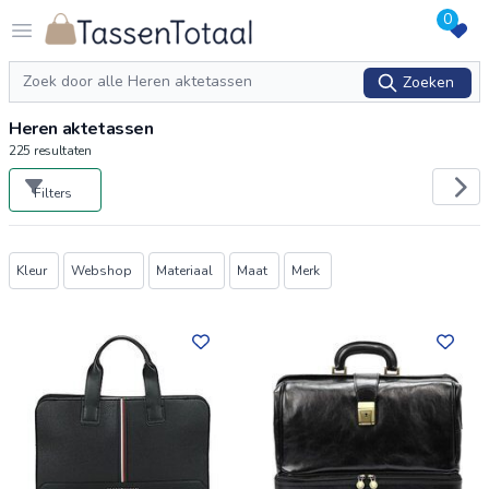
0
Logo Tassentotaal.nl
Open menu
Zoeken
Zoeken
Heren aktetassen
225
resultaten
Filters
Producten
Kleur
Webshop
Materiaal
Maat
Merk