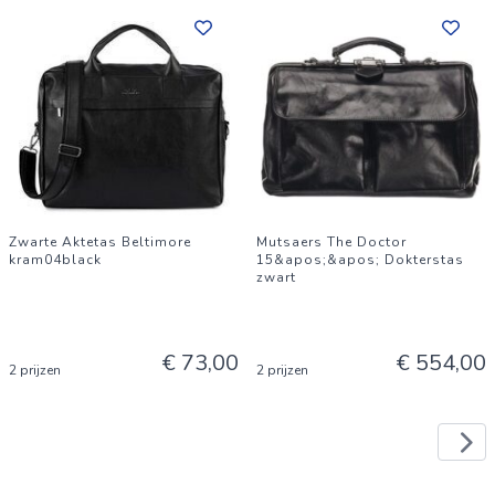
Zwarte Aktetas Beltimore
Mutsaers The Doctor
kram04black
15&apos;&apos; Dokterstas
zwart
€ 73,00
€ 554,00
2 prijzen
2 prijzen