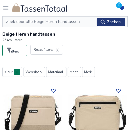
0
Logo Tassentotaal.nl
Open menu
Zoeken
Zoeken
Beige Heren handtassen
25
resultaten
Reset filters
Filters
Producten
Kleur
1
Webshop
Materiaal
Maat
Merk