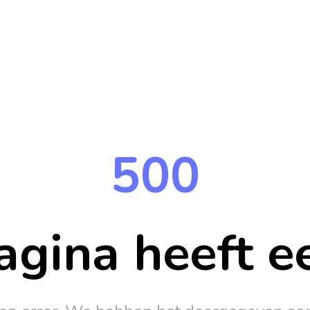
500
gina heeft e