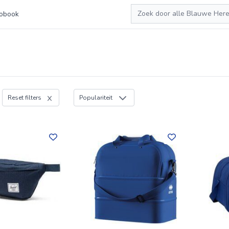
Zoeken
obook
Reset filters
Populariteit