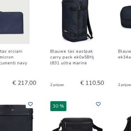
tas orciani
Blauwe tas eastpak
Blauw
micron
carry pack ek0a5BHj
ek34a
cumenti navy
l831 ultra marine
€ 217,00
€ 110,50
2 prijzen
2 prijze
30 %