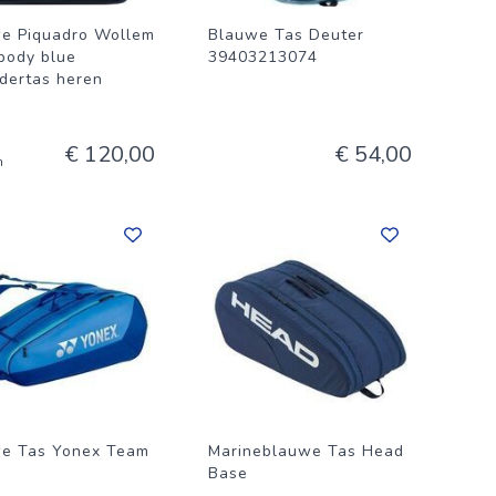
e Piquadro Wollem
Blauwe Tas Deuter
body blue
39403213074
dertas heren
€ 120,00
€ 54,00
n
e Tas Yonex Team
Marineblauwe Tas Head
Base