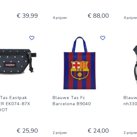
€ 39,99
€ 88,00
4 prijzen
4 prijze
Tas Eastpak
Blauwe Tas Fc
Blauw
ER EK074-87X
Barcelona B9040
nh330
 DOT
€ 25,90
€ 24,00
2 prijzen
2 prijze