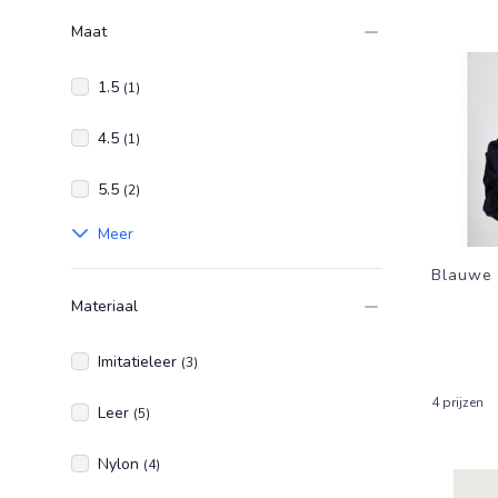
Maat
1.5
(1)
4.5
(1)
5.5
(2)
Meer
Blauwe
Materiaal
Imitatieleer
(3)
4 prijzen
Leer
(5)
Nylon
(4)