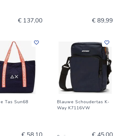
€ 137,00
€ 89,99
e Tas Sun68
Blauwe Schoudertas K-
Way K7116VW
€ 58,10
€ 45,00