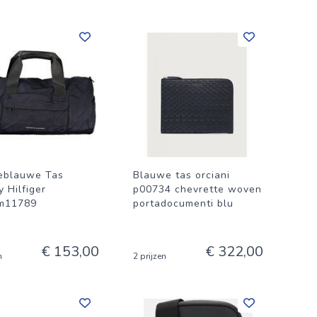
eblauwe Tas
Blauwe tas orciani
 Hilfiger
p00734 chevrette woven
m11789
portadocumenti blu
€ 153,00
€ 322,00
n
2 prijzen