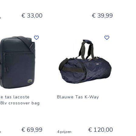
€ 33,00
€ 39,99
n
e tas lacoste
Blauwe Tas K-Way
8lv crossover bag
€ 69,99
€ 120,00
n
4 prijzen