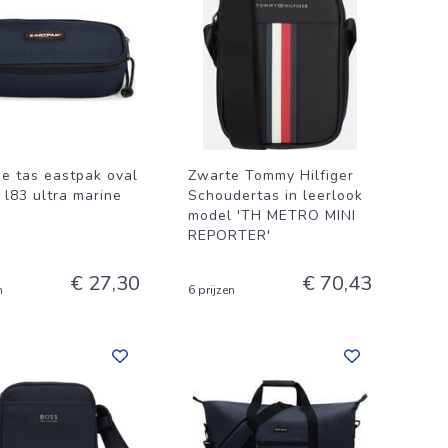
e tas eastpak oval
Zwarte Tommy Hilfiger
 l83 ultra marine
Schoudertas in leerlook
model 'TH METRO MINI
REPORTER'
€ 27,30
€ 70,43
n
6 prijzen