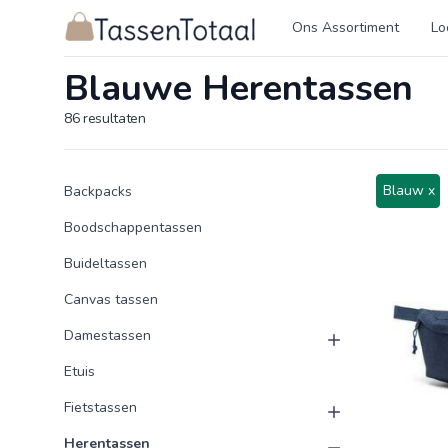
Logo Tassentotaal.nl
Ons Assortiment
Lo
Blauwe Herentassen
86
resultaten
Product categorieën
Producten
Blauw x
Backpacks
Boodschappentassen
Buideltassen
Canvas tassen
Damestassen
Etuis
Fietstassen
Herentassen