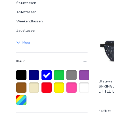
Stuurtassen
Toilettassen
Weekendtassen
Zadeltassen
Meer
Kleur
Blauwe 
Zwart
Marineblauw
Blauw
Groen
Grijs
Paars
SPRING
LITTLE
Bruin
Beige
Rood
Geel
Roze
Wit
Diverse kleuren
4 prijzen