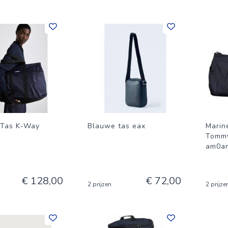
 Tas K-Way
Blauwe tas eax
Marin
Tommy
am0a
€ 128,00
€ 72,00
2 prijzen
2 prijze