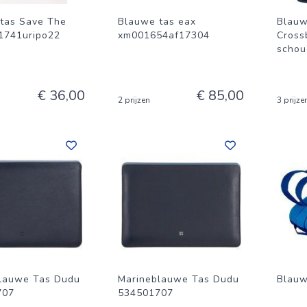
tas Save The
Blauwe tas eax
Blauw
1741uripo22
xm001654af17304
Cross
schou
€ 36,00
€ 85,00
2 prijzen
3 prijze
lauwe Tas Dudu
Marineblauwe Tas Dudu
Blauw
707
534501707