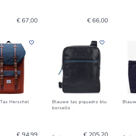
€ 67,00
€ 66,00
Tas Herschel
Blauwe tas piquadro blu
Blauw
borsello
€ 94,99
€ 205,20