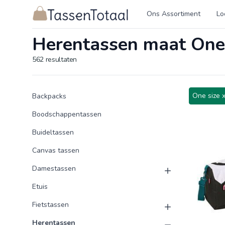
Logo Tassentotaal.nl
Ons Assortiment
Lo
Herentassen maat One 
562
resultaten
Product categorieën
Producten
One size 
Backpacks
Boodschappentassen
Buideltassen
Canvas tassen
Damestassen
Etuis
Fietstassen
Herentassen