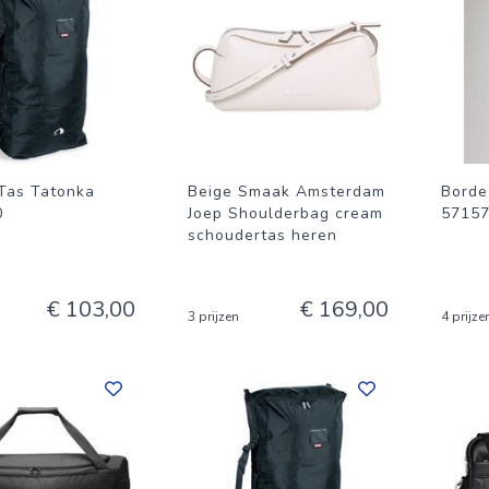
Tas Tatonka
Beige Smaak Amsterdam
Borde
0
Joep Shoulderbag cream
5715
schoudertas heren
€ 103,00
€ 169,00
3 prijzen
4 prijze