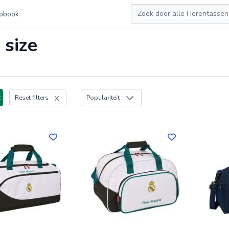
Zoeken
obook
size
x
Reset filters
Populariteit