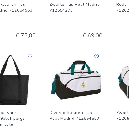
-kleuren Tas
Zwarte Tas Real Madrid
Rode 
drid 712654553
712654273
7126
€ 75,00
€ 69,00
tas vans
Diverse-kleuren Tas
Zwart
9blk1 pergs
Real Madrid 712654553
7126
r tote