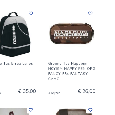
e Tas Errea Lynos
Groene Tas Napapijri
N0YIGM HAPPY PEN ORG
FANCY-F84 FANTASY
CAMO
€ 35,00
€ 26,00
n
4 prijzen