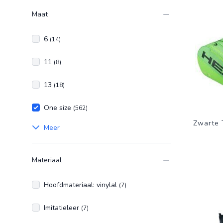
Maat
6
(14)
11
(8)
13
(18)
One size
(562)
Zwarte 
Meer
Materiaal
Hoofdmateriaal: vinylal
(7)
Imitatieleer
(7)