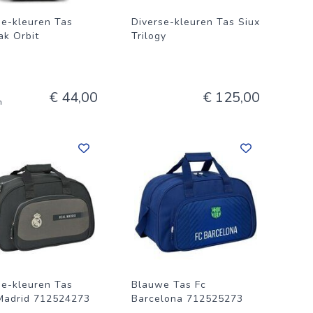
se-kleuren Tas
Diverse-kleuren Tas Siux
ak Orbit
Trilogy
€ 44,00
€ 125,00
n
se-kleuren Tas
Blauwe Tas Fc
Madrid 712524273
Barcelona 712525273