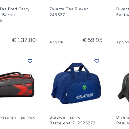
Tas Fred Perry
Zwarte Tas Rieker
Diver
l Barrel
243527
Eastp
ck
€ 137,00
€ 59,95
4 prijzen
4 prijze
-kleuren Tas Nox
Blauwe Tas Fc
Diver
Barcelona 712525273
Real 