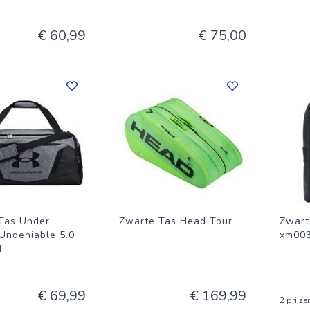
€ 60,99
€ 75,00
Tas Under
Zwarte Tas Head Tour
Zwart
Undeniable 5.0
xm003
M
€ 69,99
€ 169,99
2 prijze