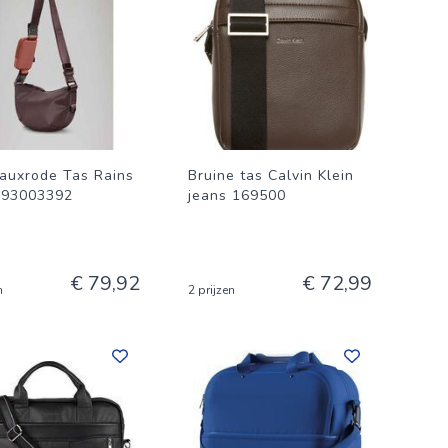
auxrode Tas Rains
Bruine tas Calvin Klein
793003392
jeans 169500
€ 79,92
€ 72,99
n
2 prijzen