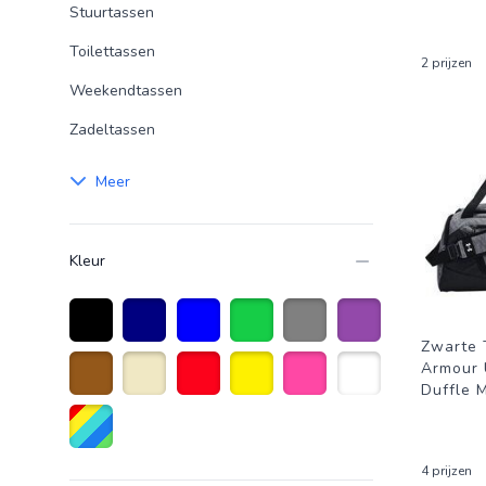
Stuurtassen
Toilettassen
2 prijzen
Weekendtassen
Zadeltassen
Meer
Kleur
Zwarte 
Zwart
Marineblauw
Blauw
Groen
Grijs
Paars
Armour 
Duffle 
Bruin
Beige
Rood
Geel
Roze
Wit
Diverse kleuren
4 prijzen