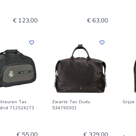
€ 123,00
€ 63,00
-kleuren Tas
Zwarte Tas Dudu
Grijze
drid 712524273
534750301
€ 55,00
€ 329,00