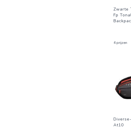
Zwarte 
Fp Tona
Backpa
4 prijzen
Diverse
At10