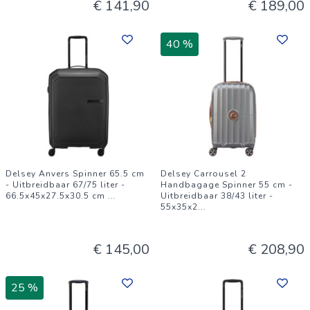
€ 141,90
€ 189,00
40 %
Delsey Anvers Spinner 65.5 cm
Delsey Carrousel 2
- Uitbreidbaar 67/75 liter -
Handbagage Spinner 55 cm -
66.5x45x27.5x30.5 cm
...
Uitbreidbaar 38/43 liter -
55x35x2
...
€ 145,00
€ 208,90
25 %