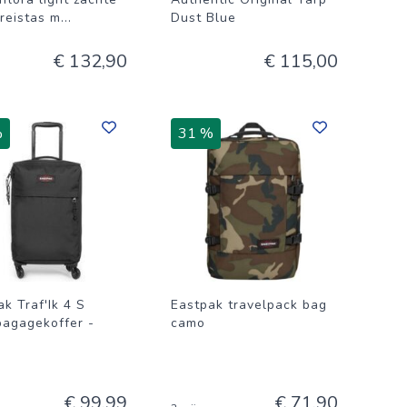
rreistas m
...
Dust Blue
€ 132,90
€ 115,00
%
31 %
k Traf'Ik 4 S
Eastpak travelpack bag
agagekoffer -
camo
€ 99,99
€ 71,90