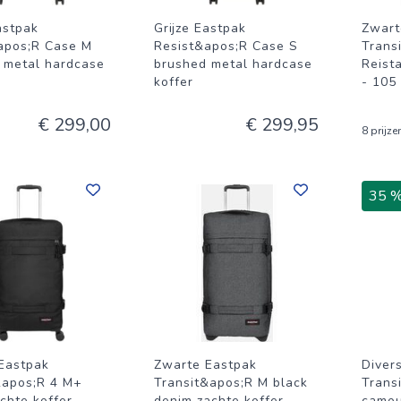
astpak
Grijze Eastpak
Zwart
apos;R Case M
Resist&apos;R Case S
Trans
 metal hardcase
brushed metal hardcase
Reist
koffer
- 105 
€ 299,00
€ 299,95
8 prijze
35 
Eastpak
Zwarte Eastpak
Diver
&apos;R 4 M+
Transit&apos;R M black
Trans
chte koffer
denim zachte koffer
camou