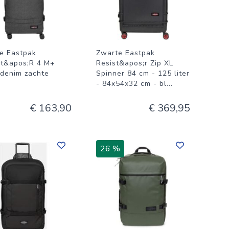
e Eastpak
Zwarte Eastpak
it&apos;R 4 M+
Resist&apos;r Zip XL
 denim zachte
Spinner 84 cm - 125 liter
- 84x54x32 cm - bl
...
€ 163,90
€ 369,95
26 %