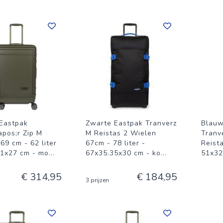
Eastpak
Zwarte Eastpak Tranverz
Blauw
apos;r Zip M
M Reistas 2 Wielen
Tranv
69 cm - 62 liter
67cm - 78 liter -
Reista
41x27 cm - mo
...
67x35.35x30 cm - ko
...
51x32
€ 314,95
€ 184,95
3 prijzen