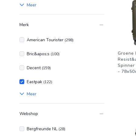
Meer
Merk
American Tourister
(298)
Groene 
Bric&apos;s
(100)
Resist&a
Spinner 
Decent
(159)
- 78x50
Eastpak
(122)
Meer
Webshop
Bergfreunde NL
(28)