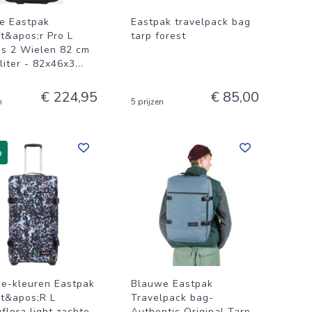
e Eastpak
Eastpak travelpack bag
it&apos;r Pro L
tarp forest
as 2 Wielen 82 cm
liter - 82x46x3
...
€ 224,95
€ 85,00
n
5 prijzen
%
se-kleuren Eastpak
Blauwe Eastpak
it&apos;R L
Travelpack bag-
flora light zachte
Authentic Original Tarp