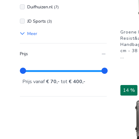
Duifhuizen.nl
(7)
JD Sports
(3)
Groene 
Meer
Resist&
Handbag
cm - 38 
Prijs
...
Prijs vanaf
€ 70,-
tot
€ 400,-
14 %