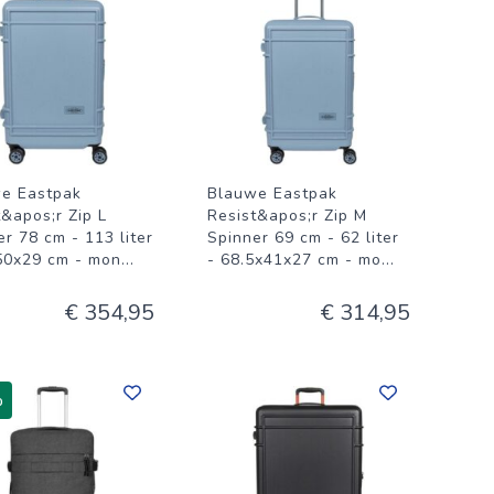
e Eastpak
Blauwe Eastpak
t&apos;r Zip L
Resist&apos;r Zip M
r 78 cm - 113 liter
Spinner 69 cm - 62 liter
50x29 cm - mon
...
- 68.5x41x27 cm - mo
...
€ 354,95
€ 314,95
%