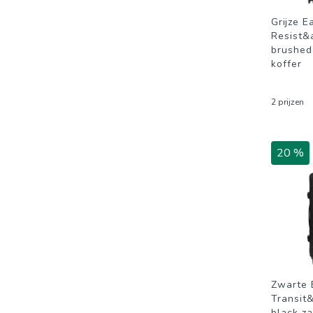
Grijze E
Resist&
brushed
koffer
2 prijzen
20 %
Zwarte 
Transit
black za