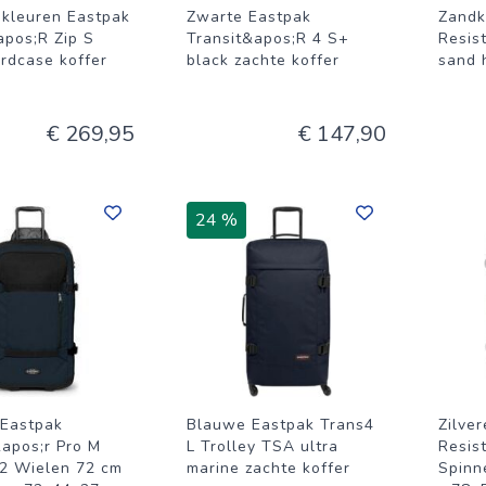
-kleuren Eastpak
Zwarte Eastpak
Zandk
apos;R Zip S
Transit&apos;R 4 S+
Resis
rdcase koffer
black zachte koffer
sand 
€ 269,95
€ 147,90
24 %
Eastpak
Blauwe Eastpak Trans4
Zilve
&apos;r Pro M
L Trolley TSA ultra
Resis
 2 Wielen 72 cm
marine zachte koffer
Spinne