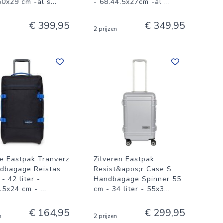
50x29 cm -al s
...
- 68.44.5x27cm -al
...
€ 399,95
€ 349,95
2 prijzen
e Eastpak Tranverz
Zilveren Eastpak
dbagage Reistas
Resist&apos;r Case S
- 42 liter -
Handbagage Spinner 55
.5x24 cm -
...
cm - 34 liter - 55x3
...
€ 164,95
€ 299,95
n
2 prijzen