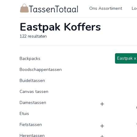
Logo Tassentotaal.nl
Ons Assortiment
Lo
Eastpak Koffers
122
resultaten
Product categorieën
Producten
Eastpak x
Backpacks
Boodschappentassen
Buideltassen
Canvas tassen
Damestassen
Etuis
Fietstassen
Herentassen