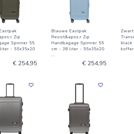
Eastpak
Blauwe Eastpak
Zwart
apos;r Zip
Resist&apos;r Zip
Trans
age Spinner 55
Handbagage Spinner 55
black
liter - 55x35x20
cm - 38 liter - 55x35x20
koffer
...
€ 254,95
€ 254,95