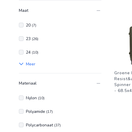
Maat
20
(7)
23
(26)
24
(10)
Meer
Groene 
Resist&
Materiaal
Spinner 
- 68.5x
Nylon
(10)
Polyamide
(17)
Polycarbonaat
(37)