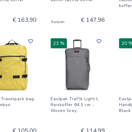
koffe
€ 163,90
€ 147,96
4 prijzen
23 %
20 
 Travelpack bag-
Eastpak Traf'Ik Light L
Eastpa
amboo
Reiskoffer 84,5 cm -
Handb
Woven Grey
Black
€ 105,00
€ 114,99