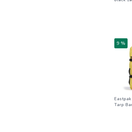
9 %
Eastpak
Tarp B