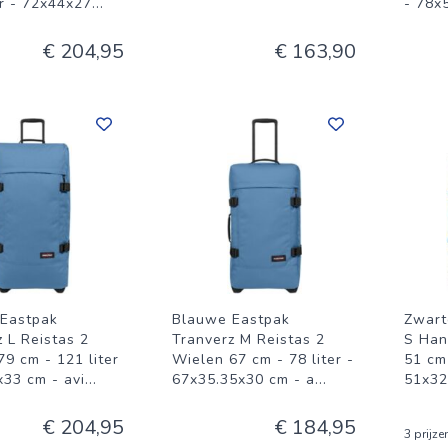
er - 72x44x27
...
- 78x
€ 204,95
€ 163,90
Eastpak
Blauwe Eastpak
Zwart
 L Reistas 2
Tranverz M Reistas 2
S Han
9 cm - 121 liter
Wielen 67 cm - 78 liter -
51 cm 
x33 cm - avi
...
67x35.35x30 cm - a
...
51x32
€ 204,95
€ 184,95
3 prijze