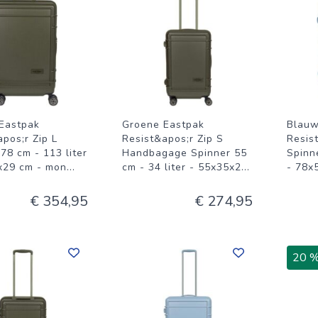
Eastpak
Groene Eastpak
Blauw
pos;r Zip L
Resist&apos;r Zip S
Resis
78 cm - 113 liter
Handbagage Spinner 55
Spinne
x29 cm - mon
...
cm - 34 liter - 55x35x2
...
- 78x
€ 354,95
€ 274,95
20 