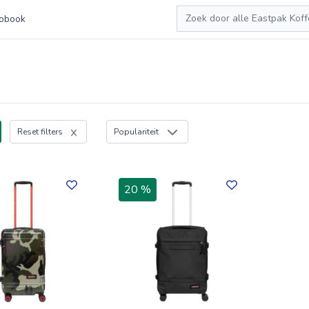
Zoeken
obook
Reset filters
Populariteit
20 %