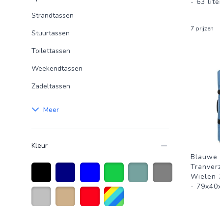
- 63 lit
Strandtassen
7 prijzen
Stuurtassen
Toilettassen
Weekendtassen
Zadeltassen
Meer
Kleur
Blauwe 
Tranverz
Wielen 7
- 79x40
Zwart
Marineblauw
Blauw
Groen
Olijfgroen
Grijs
Zilver
Zandkleurig
Rood
Diverse kleuren