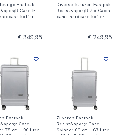
leurige Eastpak
Diverse-kleuren Eastpak
t&apos;R Case M
Resist&apos;R Zip Cabin
hardcase koffer
camo hardcase koffer
€ 349,95
€ 249,95
ren Eastpak
Zilveren Eastpak
t&apos;r Case
Resist&apos;r Case
r 78 cm - 90 liter
Spinner 69 cm - 63 liter