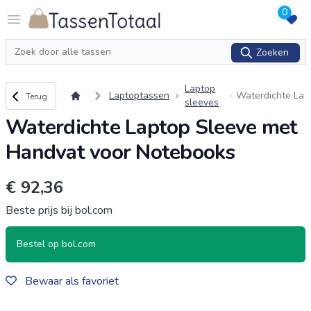
0
Logo Tassentotaal.nl
Open menu
Zoeken
Zoeken
Laptop
Terug naar overzicht
Laptoptassen
Waterdichte La
Terug
sleeves
ptop Sleeve me
Waterdichte Laptop Sleeve met
t Handvat voor
Notebooks
Handvat voor Notebooks
€ 92,36
Beste prijs bij bol.com
Bestel op bol.com
Bewaar als favoriet