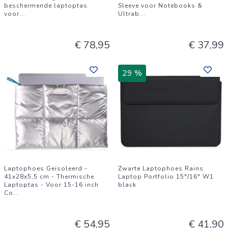
beschermende laptoptas
Sleeve voor Notebooks &
voor
...
Ultrab
...
€ 78,95
€ 37,99
29 %
Laptophoes Geïsoleerd -
Zwarte Laptophoes Rains
41x28x5,5 cm - Thermische
Laptop Portfolio 15"/16" W1
Laptoptas - Voor 15-16 inch
black
Co
...
€ 54,95
€ 41,90