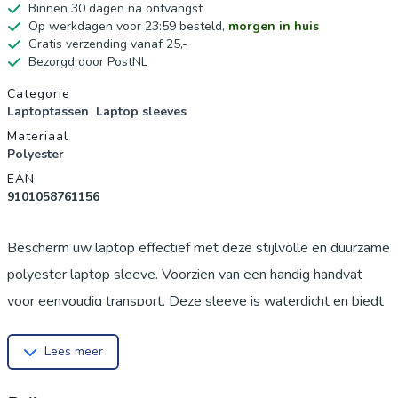
Binnen 30 dagen na ontvangst
Op werkdagen voor 23:59 besteld,
morgen in huis
Gratis verzending vanaf 25,-
Bezorgd door PostNL
Productgegevens
Categorie
Laptoptassen
Laptop sleeves
Materiaal
Polyester
EAN
9101058761156
Bescherm uw laptop effectief met deze stijlvolle en duurzame
polyester laptop sleeve. Voorzien van een handig handvat
voor eenvoudig transport. Deze sleeve is waterdicht en biedt
uitstekende bescherming tegen krassen, stoten en stof voor
Lees meer
uw notebook.