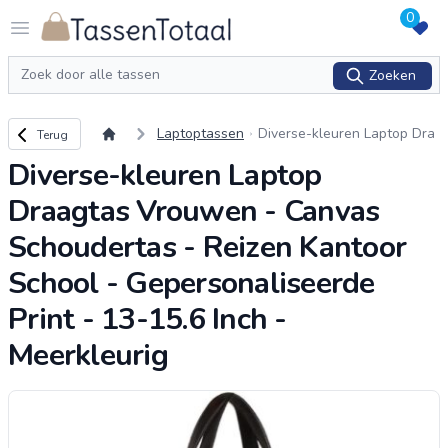
0
Logo Tassentotaal.nl
Open menu
Zoeken
Zoeken
Terug naar overzicht
Laptoptassen
Diverse-kleuren Laptop Dra
Terug
agtas Vrouwen - Canvas Sc
Diverse-kleuren Laptop
houdertas - Reizen Kantoor
School - Gepersonalise
...
Draagtas Vrouwen - Canvas
Schoudertas - Reizen Kantoor
School - Gepersonaliseerde
Print - 13-15.6 Inch -
Meerkleurig