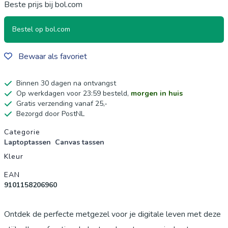
Beste prijs bij bol.com
Bestel op bol.com
Bewaar als favoriet
Binnen 30 dagen na ontvangst
Op werkdagen voor 23:59 besteld,
morgen in huis
Gratis verzending vanaf 25,-
Bezorgd door PostNL
Productgegevens
Categorie
Laptoptassen
Canvas tassen
Kleur
EAN
9101158206960
Ontdek de perfecte metgezel voor je digitale leven met deze