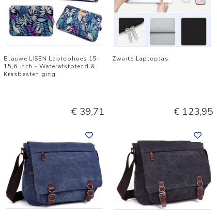
verjaardagen tot feestdagen, voor je geliefde, vriendin,
moeder of collega. Wacht niet langer en voeg dit essentiële
en modieuze accessoire toe aan je collectie. Bestel vandaag
nog en ervaar het verschil!
Blauwe LISEN Laptophoes 15-
Zwarte Laptoptas
15,6 inch - Waterafstotend &
Krasbesteniging
€ 39,71
€ 123,95