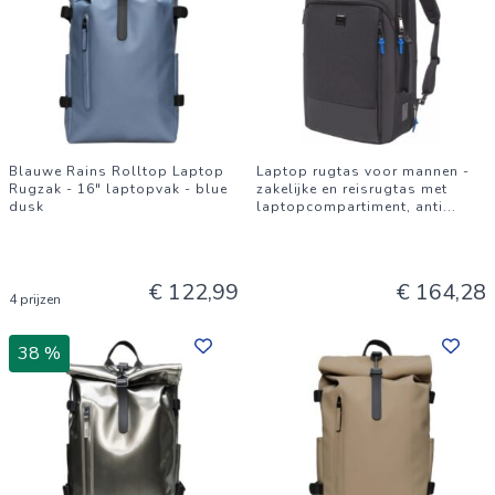
Blauwe Rains Rolltop Laptop
Laptop rugtas voor mannen -
Rugzak - 16" laptopvak - blue
zakelijke en reisrugtas met
dusk
laptopcompartiment, anti
...
€ 122,99
€ 164,28
4 prijzen
38 %