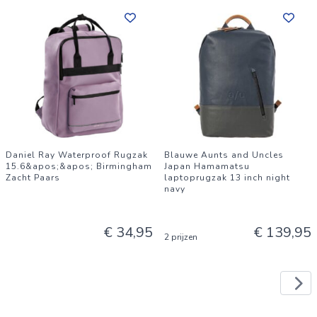
Daniel Ray Waterproof Rugzak
Blauwe Aunts and Uncles
15.6&apos;&apos; Birmingham
Japan Hamamatsu
Zacht Paars
laptoprugzak 13 inch night
navy
€ 34,95
€ 139,95
2 prijzen