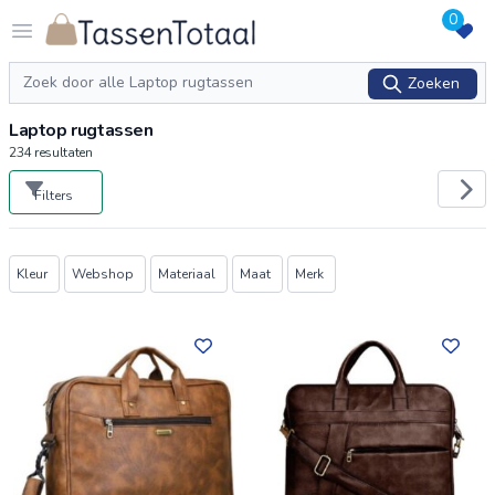
0
Logo Tassentotaal.nl
Open menu
Zoeken
Zoeken
Laptop rugtassen
234
resultaten
Filters
Producten
Kleur
Webshop
Materiaal
Maat
Merk